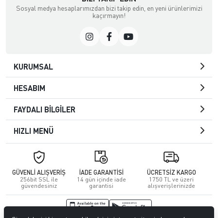
Sosyal medya hesaplarımızdan bizi takip edin, en yeni ürünlerimizi
kaçırmayın!
KURUMSAL
HESABIM
FAYDALI BİLGİLER
HIZLI MENÜ
GÜVENLİ ALIŞVERİŞ
İADE GARANTİSİ
ÜCRETSİZ KARGO
256bit SSL ile
14 gün içinde iade
1750 TL ve üzeri
güvendesiniz
garantisi
alışverişlerinizde