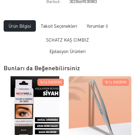
Barkod:
3028669030883
Ürün Bilgisi
Taksit Seçenekleri
Yorumlar
0
SCHATZ KAŞ CIMBIZ
Epilasyon Ürünleri
Bunları da Beğenebilirsiniz
%14
İNDIRIM
%14
İNDIRIM