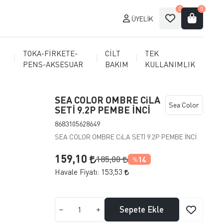
0
0
ÜYELIK
TOKA-FİRKETE-
CİLT
TEK
PENS-AKSESUAR
BAKIM
KULLANIMLIK
SEA COLOR OMBRE CiLA
Sea Color
SETİ 9.2P PEMBE İNCİ
8683105628649
SEA COLOR OMBRE CiLA SETİ 9.2P PEMBE İNCİ
159,10
185,00
14
%
Havale Fiyatı:
153,53
Sepete Ekle