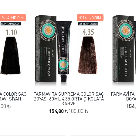
%14
İNDIRIM
%14
İNDIRIM
 EKLE
FAVORILERE EKLE
KLE
SEPETE EKLE
A COLOR SAÇ
FARMAVİTA SUPREMA COLOR SAÇ
FARMAVİTA
MAVİ SİYAH
BOYASI 60ML 4.35 ORTA ÇİKOLATA
BOY
KAHVE
154
,00
154,80
180,00