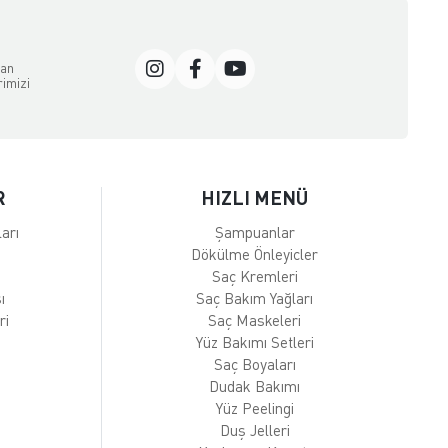
dan
rimizi
R
HIZLI MENÜ
arı
Şampuanlar
Dökülme Önleyicler
Saç Kremleri
ı
Saç Bakım Yağları
ri
Saç Maskeleri
Yüz Bakımı Setleri
Saç Boyaları
Dudak Bakımı
Yüz Peelingi
Duş Jelleri