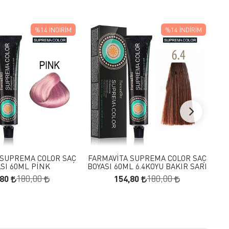
%14
İNDIRIM
%14
İNDIRIM
FAVORILERE EKLE
FAVORILERE EKLE
SEPETE EKLE
SEPETE EKLE
 SUPREMA COLOR SAÇ
FARMAVİTA SUPREMA COLOR SAÇ
FA
ASI 60ML PİNK
BOYASI 60ML 6.4KOYU BAKIR SARI
BO
,80
154,80
180,00
180,00