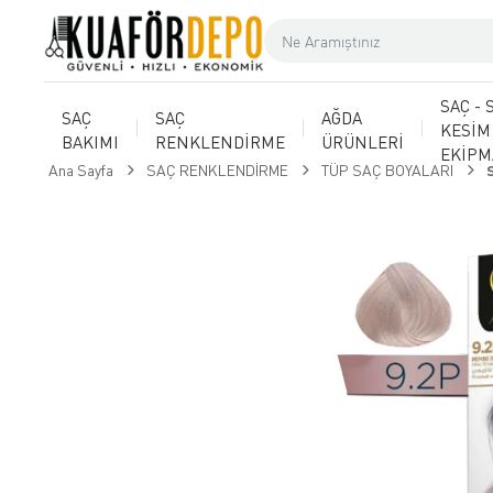
SAÇ - 
SAÇ
SAÇ
AĞDA
KESİM
BAKIMI
RENKLENDİRME
ÜRÜNLERİ
EKİP
Ana Sayfa
SAÇ RENKLENDİRME
TÜP SAÇ BOYALARI