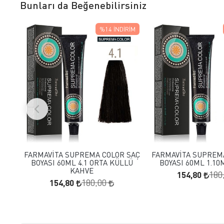
Bunları da Beğenebilirsiniz
%14
İNDIRIM
FAVORILERE EKLE
FAVORILERE
SEPETE EKLE
SEPETE E
FARMAVİTA SUPREMA COLOR SAÇ
FARMAVİTA SUPREM
BOYASI 60ML 4.1 ORTA KÜLLÜ
BOYASI 60ML 1.10
KAHVE
154,80
180
154,80
180,00