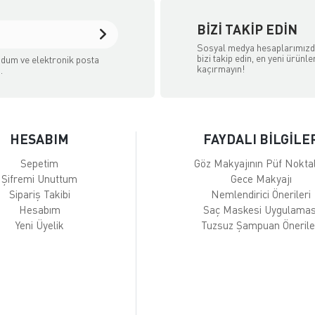
BIZI TAKIP EDIN
Sosyal medya hesaplarımız
bizi takip edin, en yeni ürünle
dum ve elektronik posta
kaçırmayın!
.
HESABIM
FAYDALI BİLGİLE
Sepetim
Göz Makyajının Püf Noktal
Şifremi Unuttum
Gece Makyajı
Sipariş Takibi
Nemlendirici Önerileri
Hesabım
Saç Maskesi Uygulamas
Yeni Üyelik
Tuzsuz Şampuan Önerile