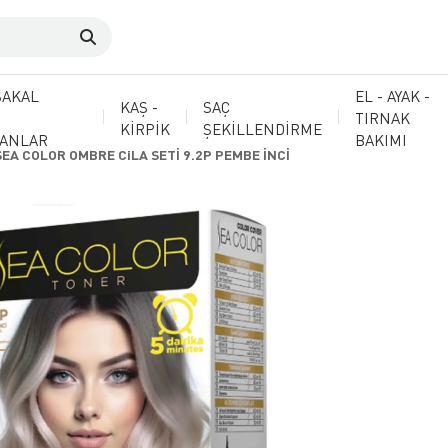
SAKAL
EL - AYAK -
KAŞ -
SAÇ
TIRNAK
KİRPİK
ŞEKİLLENDİRME
MANLAR
BAKIMI
SEA COLOR OMBRE CiLA SETİ 9.2P PEMBE İNCİ