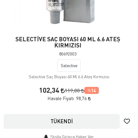
SELECTİVE SAÇ BOYASI 60 ML 6.6 ATEŞ
KIRMIZISI
80692003
Selective
Selective Saç Boyası 60 Ml 6.6 Ateş Kırmızısı
102,34
119,00
14
%
Havale Fiyatı:
98,76
TÜKENDİ
Stoğa Girince Haber Ver