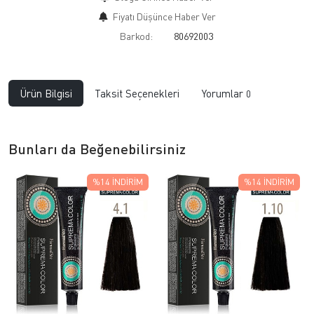
Fiyatı Düşünce Haber Ver
Barkod:
80692003
Ürün Bilgisi
Taksit Seçenekleri
Yorumlar
0
Bunları da Beğenebilirsiniz
%14
İNDIRIM
%14
İNDIRIM