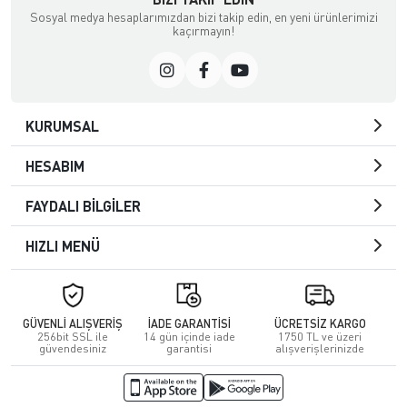
Sosyal medya hesaplarımızdan bizi takip edin, en yeni ürünlerimizi
kaçırmayın!
KURUMSAL
HESABIM
FAYDALI BİLGİLER
HIZLI MENÜ
GÜVENLİ ALIŞVERİŞ
İADE GARANTİSİ
ÜCRETSİZ KARGO
256bit SSL ile
14 gün içinde iade
1750 TL ve üzeri
güvendesiniz
garantisi
alışverişlerinizde