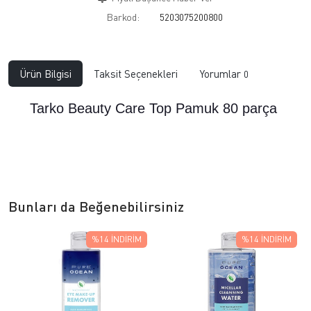
Barkod:
5203075200800
Ürün Bilgisi
Taksit Seçenekleri
Yorumlar
0
Tarko Beauty Care Top Pamuk 80 parça
Bunları da Beğenebilirsiniz
%14
İNDIRIM
%14
İNDIRIM