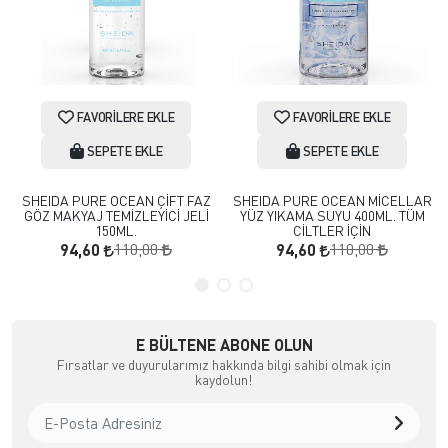
FAVORILERE EKLE
FAVORILERE EKLE
SEPETE EKLE
SEPETE EKLE
SHEIDA PURE OCEAN ÇİFT FAZ
SHEIDA PURE OCEAN MİCELLAR
GÖZ MAKYAJ TEMİZLEYİCİ JELİ
YÜZ YIKAMA SUYU 400ML. TÜM
150ML.
CİLTLER İÇİN
110,00
110,00
94,60
94,60
E BÜLTENE ABONE OLUN
Fırsatlar ve duyurularımız hakkında bilgi sahibi olmak için
kaydolun!