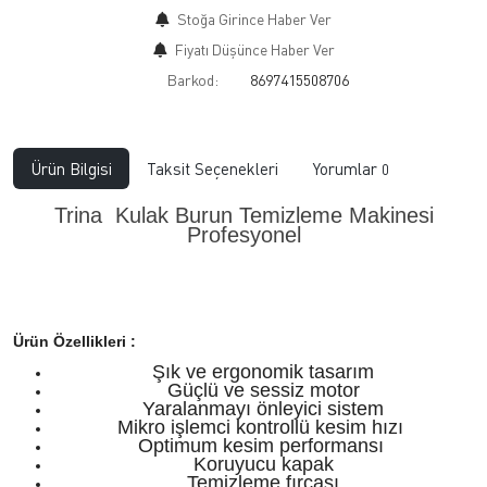
Stoğa Girince Haber Ver
Fiyatı Düşünce Haber Ver
Barkod:
8697415508706
Ürün Bilgisi
Taksit Seçenekleri
Yorumlar
0
Trina Kulak Burun Temizleme Makinesi
Profesyonel
Ürün Özellikleri :
Şık ve ergonomik tasarım
Güçlü ve sessiz motor
Yaralanmayı önleyici sistem
Mikro işlemci kontrollü kesim hızı
Optimum kesim performansı
Koruyucu kapak
Temizleme fırçası