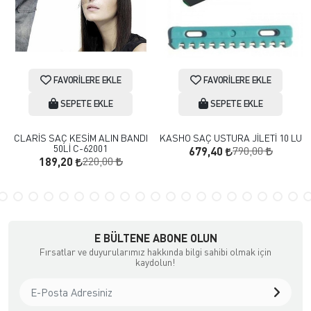
FAVORILERE EKLE
FAVORILERE EKLE
SEPETE EKLE
SEPETE EKLE
CLARİS SAÇ KESİM ALIN BANDI
KASHO SAÇ USTURA JİLETİ 10 LU
50Lİ C-62001
790,00
679,40
220,00
189,20
E BÜLTENE ABONE OLUN
Fırsatlar ve duyurularımız hakkında bilgi sahibi olmak için
kaydolun!