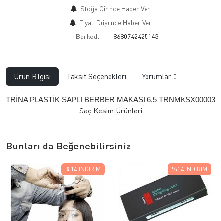
Stoğa Girince Haber Ver
Fiyatı Düşünce Haber Ver
Barkod:
8680742425143
Ürün Bilgisi
Taksit Seçenekleri
Yorumlar
0
TRİNA PLASTİK SAPLI BERBER MAKASI 6,5 TRNMKSX00003
Saç Kesim Ürünleri
Bunları da Beğenebilirsiniz
%14
İNDIRIM
%14
İNDIRIM