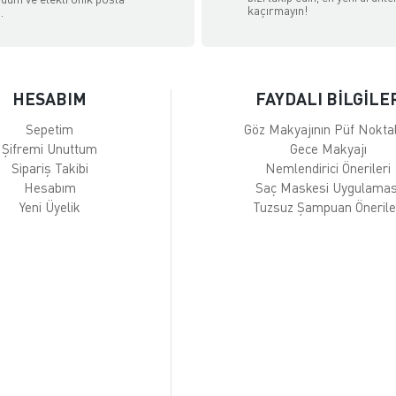
kaçırmayın!
.
HESABIM
FAYDALI BİLGİLE
Sepetim
Göz Makyajının Püf Noktal
Şifremi Unuttum
Gece Makyajı
Sipariş Takibi
Nemlendirici Önerileri
Hesabım
Saç Maskesi Uygulamas
Yeni Üyelik
Tuzsuz Şampuan Önerile