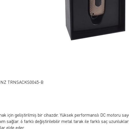
ONZ TRNSACKS0045-B
n geliştirilmiş bir cihazdır. Yüksek performanslı DC motoru sayesi
nım sağlar. 6 farklı değiştirilebilir metal tarak ile farklı saç uzunlukl
ar elde eder.