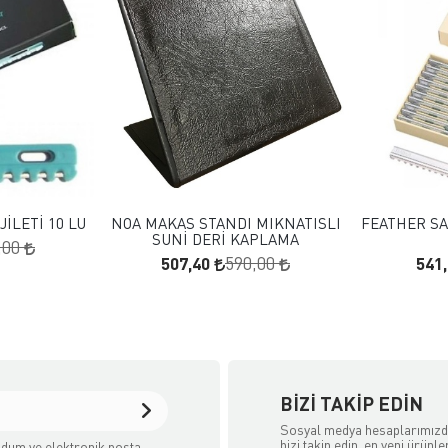
 EKLE
FAVORILERE EKLE
KLE
SEPETE EKLE
İLETİ 10 LU
NOA MAKAS STANDI MIKNATISLI
FEATHER SA
SUNİ DERİ KAPLAMA
,00
507,40
541
590,00
BIZI TAKIP EDIN
Sosyal medya hesaplarımız
bizi takip edin, en yeni ürünle
dum ve elektronik posta