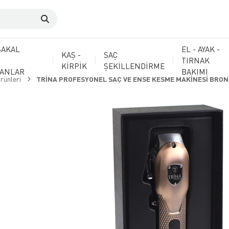
SAKAL
EL - AYAK -
KAŞ -
SAÇ
TIRNAK
KİRPİK
ŞEKİLLENDİRME
MANLAR
BAKIMI
rünleri
TRİNA PROFESYONEL SAÇ VE ENSE KESME MAKİNESİ BRO