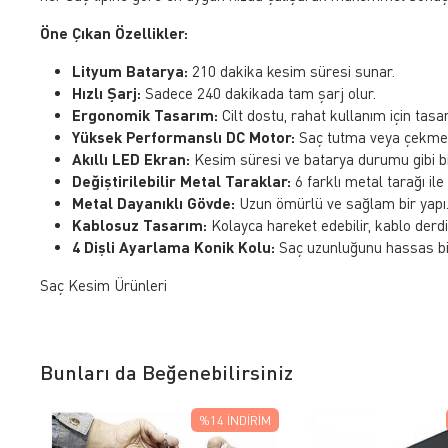
Öne Çıkan Özellikler:
Lityum Batarya:
210 dakika kesim süresi sunar.
Hızlı Şarj:
Sadece 240 dakikada tam şarj olur.
Ergonomik Tasarım:
Cilt dostu, rahat kullanım için tasar
Yüksek Performanslı DC Motor:
Saç tutma veya çekme
Akıllı LED Ekran:
Kesim süresi ve batarya durumu gibi bil
Değiştirilebilir Metal Taraklar:
6 farklı metal tarağı il
Metal Dayanıklı Gövde:
Uzun ömürlü ve sağlam bir yapı
Kablosuz Tasarım:
Kolayca hareket edebilir, kablo derdi
4 Dişli Ayarlama Konik Kolu:
Saç uzunluğunu hassas bir
Saç Kesim Ürünleri
Bunları da Beğenebilirsiniz
%14
İNDIRIM