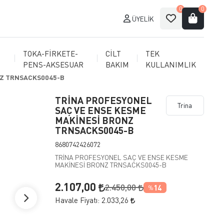
0
0
ÜYELIK
TOKA-FİRKETE-
CİLT
TEK
PENS-AKSESUAR
BAKIM
KULLANIMLIK
NZ TRNSACKS0045-B
TRİNA PROFESYONEL
Trina
SAÇ VE ENSE KESME
MAKİNESİ BRONZ
TRNSACKS0045-B
8680742426072
TRİNA PROFESYONEL SAÇ VE ENSE KESME
MAKİNESİ BRONZ TRNSACKS0045-B
2.107,00
2.450,00
14
%
Havale Fiyatı:
2.033,26