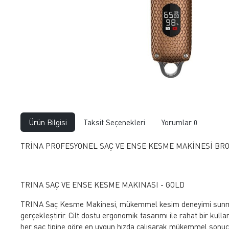
Ürün Bilgisi
Taksit Seçenekleri
Yorumlar
0
TRİNA PROFESYONEL SAÇ VE ENSE KESME MAKİNESİ BR
TRINA SAÇ VE ENSE KESME MAKINASI - GOLD
TRINA Saç Kesme Makinesi, mükemmel kesim deneyimi sunmak içi
gerçekleştirir. Cilt dostu ergonomik tasarımı ile rahat bir kulla
her saç tipine göre en uygun hızda çalışarak mükemmel sonuçl