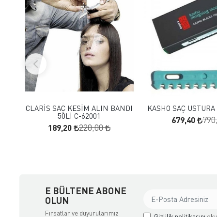
FAVORILERE EKLE
FAVORILERE
SEPETE EKLE
SEPETE E
CLARİS SAÇ KESİM ALIN BANDI
KASHO SAÇ USTURA J
50Lİ C-62001
679,40
790
189,20
220,00
E BÜLTENE ABONE
OLUN
Fırsatlar ve duyurularımız
Gizlilik politikasını
oku