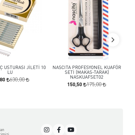
FAVORILERE EKLE
FAVORILERE EKLE
SEPETE EKLE
SEPETE EKLE
Ç USTURASI JİLETİ 10
NASCITA PROFESYONEL KUAFÖR
HE
LU
SETİ (MAKAS-TARAK)
NASKUAFSET02
,80
630,00
150,50
175,00
dan
rimizi