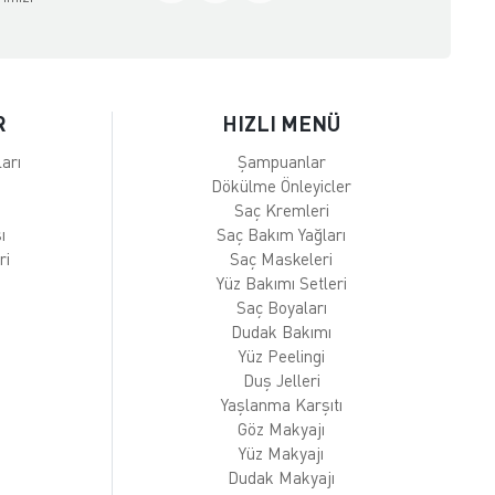
R
HIZLI MENÜ
arı
Şampuanlar
Dökülme Önleyicler
Saç Kremleri
ı
Saç Bakım Yağları
ri
Saç Maskeleri
Yüz Bakımı Setleri
Saç Boyaları
Dudak Bakımı
Yüz Peelingi
Duş Jelleri
Yaşlanma Karşıtı
Göz Makyajı
Yüz Makyajı
Dudak Makyajı