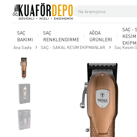
SAÇ - 
SAÇ
SAÇ
AĞDA
KESİM
BAKIMI
RENKLENDİRME
ÜRÜNLERİ
EKİP
Ana Sayfa
SAÇ - SAKAL KESİM EKİPMANLAR
Saç Kesim Ü