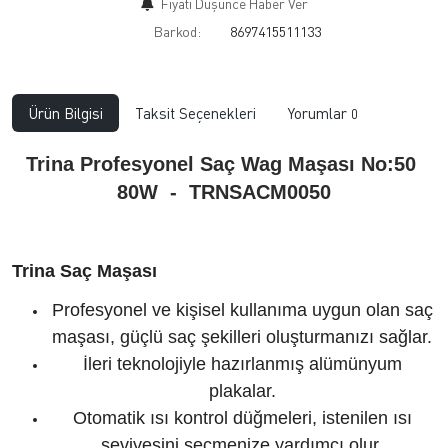
Fiyatı Düşünce Haber Ver
Barkod:
8697415511133
Ürün Bilgisi
Taksit Seçenekleri
Yorumlar
0
Trina Profesyonel Saç Wag Maşası No:50
80W - TRNSACM0050
Trina Saç Maşası
Profesyonel ve kişisel kullanıma uygun olan saç
maşası, güçlü saç şekilleri oluşturmanızı sağlar.
İleri teknolojiyle hazırlanmış alümünyum
plakalar.
Otomatik ısı kontrol düğmeleri, istenilen ısı
seviyesini seçmenize yardımcı olur.