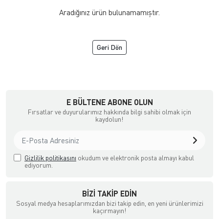
Aradığınız ürün bulunamamıştır.
Geri Dön
a Ödemeli yada Kredi Kartı ile Satın Alabileceğiniz Güvenli Bir e-tic
E BÜLTENE ABONE OLUN
Fırsatlar ve duyurularımız hakkında bilgi sahibi olmak için
kaydolun!
Gizlilik politikasını
okudum ve elektronik posta almayı kabul
ediyorum.
BIZI TAKIP EDIN
Sosyal medya hesaplarımızdan bizi takip edin, en yeni ürünlerimizi
kaçırmayın!