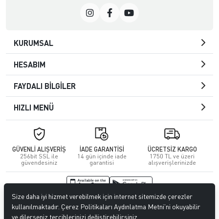
KURUMSAL
HESABIM
FAYDALI BİLGİLER
HIZLI MENÜ
GÜVENLİ ALIŞVERİŞ
İADE GARANTİSİ
ÜCRETSİZ KARGO
256bit SSL ile
14 gün içinde iade
1750 TL ve üzeri
güvendesiniz
garantisi
alışverişlerinizde
Size daha iyi hizmet verebilmek için internet sitemizde çerezler
© 2026
Kuafördepo
. Tüm hakları saklıdır.
kullanılmaktadır. Çerez Politikaları Aydınlatma Metni’ni okuyabilir
ve dilerseniz tercihlerinizi değiştirebilirsiniz.