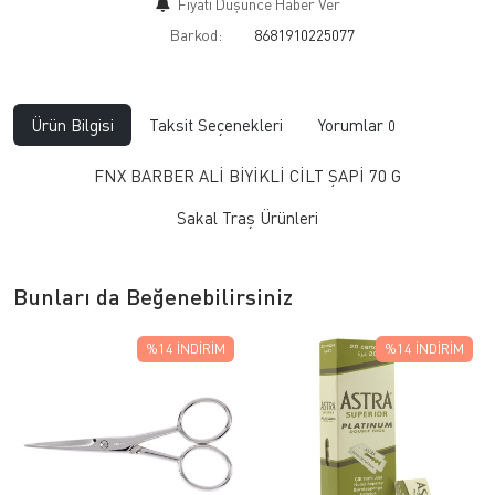
Fiyatı Düşünce Haber Ver
Barkod:
8681910225077
Ürün Bilgisi
Taksit Seçenekleri
Yorumlar
0
FNX BARBER ALİ BİYİKLİ CİLT ŞAPİ 70 G
Sakal Traş Ürünleri
Bunları da Beğenebilirsiniz
%14
İNDIRIM
%14
İNDIRIM