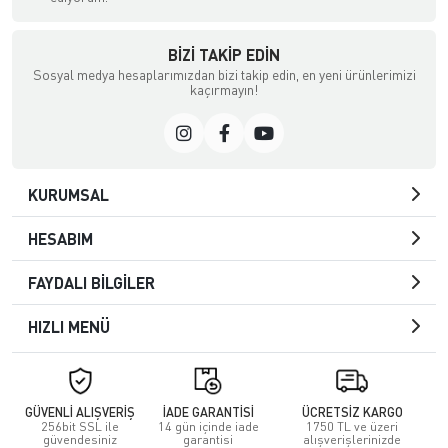
BIZI TAKIP EDIN
Sosyal medya hesaplarımızdan bizi takip edin, en yeni ürünlerimizi
kaçırmayın!
KURUMSAL
HESABIM
FAYDALI BİLGİLER
HIZLI MENÜ
GÜVENLİ ALIŞVERİŞ
İADE GARANTİSİ
ÜCRETSİZ KARGO
256bit SSL ile
14 gün içinde iade
1750 TL ve üzeri
güvendesiniz
garantisi
alışverişlerinizde