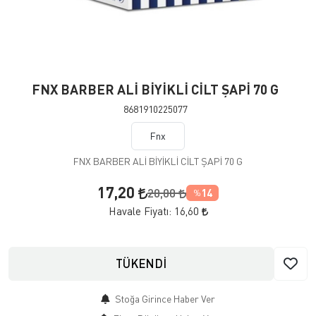
FNX BARBER ALİ BİYİKLİ CİLT ŞAPİ 70 G
8681910225077
Fnx
FNX BARBER ALİ BİYİKLİ CİLT ŞAPİ 70 G
17,20
20,00
14
%
Havale Fiyatı:
16,60
TÜKENDİ
Stoğa Girince Haber Ver