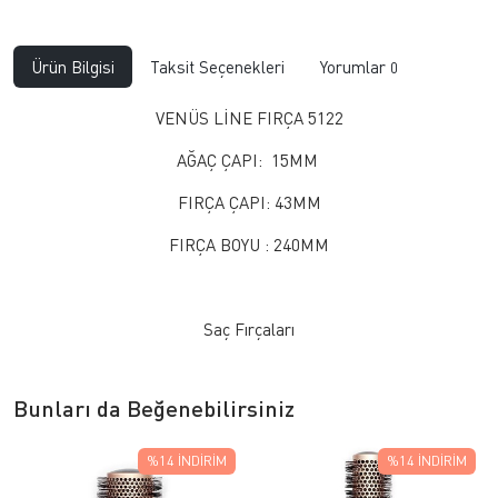
Ürün Bilgisi
Taksit Seçenekleri
Yorumlar
0
VENÜS LİNE FIRÇA 5122
AĞAÇ ÇAPI: 15MM
FIRÇA ÇAPI: 43MM
FIRÇA BOYU : 240MM
Saç Fırçaları
Bunları da Beğenebilirsiniz
%14
İNDIRIM
%14
İNDIRIM