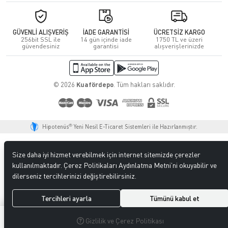
GÜVENLİ ALIŞVERİŞ
İADE GARANTİSİ
ÜCRETSİZ KARGO
256bit SSL ile
14 gün içinde iade
1750 TL ve üzeri
güvendesiniz
garantisi
alışverişlerinizde
© 2026
Kuafördepo
. Tüm hakları saklıdır.
®
Hipotenüs
Yeni Nesil E-Ticaret Sistemleri ile Hazırlanmıştır.
Size daha iyi hizmet verebilmek için internet sitemizde çerezler
kullanılmaktadır. Çerez Politikaları Aydınlatma Metni’ni okuyabilir ve
dilerseniz tercihlerinizi değiştirebilirsiniz.
Tercihleri ayarla
Tümünü kabul et
0
0
Gizlilik ve Çerez Politikası