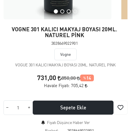
VOGNE 301 KALICI MAKYAJ BOYASI 20ML.
NATUREL PİNK
3028669022901
Vogne
VOGUE 301 KALICI MAKYAJ BOYASI 20ML. NATUREL PİNK
731,00
850,00
14
%
Havale Fiyatı:
705,42
Sepete Ekle
Fiyatı Düşünce Haber Ver
Barkod:
3028669022901