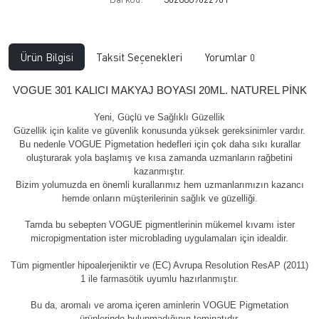
Ürün Bilgisi
Taksit Seçenekleri
Yorumlar
0
VOGUE 301 KALICI MAKYAJ BOYASI 20ML. NATUREL PİNK
Yeni, Güçlü ve Sağlıklı Güzellik
Güzellik için kalite ve güvenlik konusunda yüksek gereksinimler vardır.
Bu nedenle VOGUE Pigmetation hedefleri için çok daha sıkı kurallar
oluşturarak yola başlamış ve kısa zamanda uzmanların rağbetini
kazanmıştır.
Bizim yolumuzda en önemli kurallarımız hem uzmanlarımızın kazancı
hemde onların müşterilerinin sağlık ve güzelliği.
Tamda bu sebepten VOGUE pigmentlerinin mükemel kıvamı ister
micropigmentation ister microblading uygulamaları için idealdir.
Tüm pigmentler hipoalerjeniktir ve (EC) Avrupa Resolution ResAP (2011)
1 ile farmasötik uyumlu hazırlanmıştır.
Bu da, aromalı ve aroma içeren aminlerin VOGUE Pigmetation
ürünlerinde bulunmadığının teminatıdır.