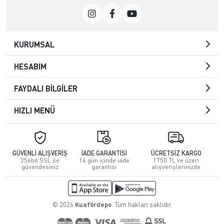
KURUMSAL
HESABIM
FAYDALI BİLGİLER
HIZLI MENÜ
GÜVENLİ ALIŞVERİŞ
İADE GARANTİSİ
ÜCRETSİZ KARGO
256bit SSL ile
14 gün içinde iade
1750 TL ve üzeri
güvendesiniz
garantisi
alışverişlerinizde
© 2026
Kuafördepo
. Tüm hakları saklıdır.