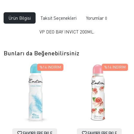
Ürün Bilgisi
Taksit Seçenekleri
Yorumlar
0
VP DEO BAY INVICT 200ML.
Bunları da Beğenebilirsiniz
%14
İNDIRIM
%14
İNDIRIM
FAVORILERE EKLE
FAVORILERE EKLE