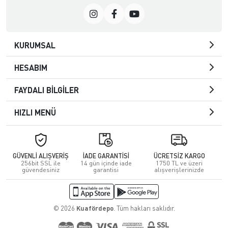
KURUMSAL
HESABIM
FAYDALI BİLGİLER
HIZLI MENÜ
GÜVENLİ ALIŞVERİŞ
İADE GARANTİSİ
ÜCRETSİZ KARGO
256bit SSL ile
14 gün içinde iade
1750 TL ve üzeri
güvendesiniz
garantisi
alışverişlerinizde
© 2026
Kuafördepo
. Tüm hakları saklıdır.