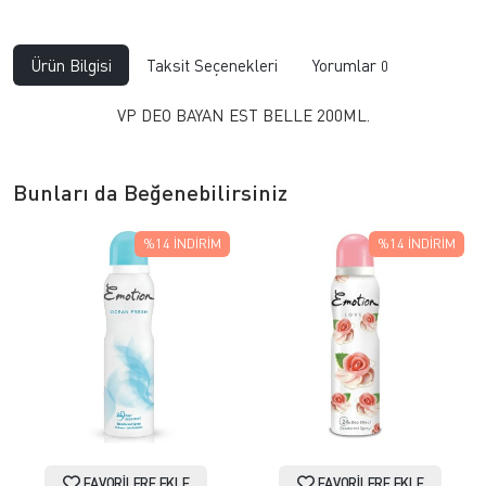
Ürün Bilgisi
Taksit Seçenekleri
Yorumlar
0
VP DEO BAYAN EST BELLE 200ML.
Bunları da Beğenebilirsiniz
%14
İNDIRIM
%14
İNDIRIM
FAVORILERE EKLE
FAVORILERE EKLE