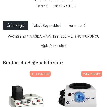
Barkod:
8681049010360
Ürün Bilgisi
Taksit Seçenekleri
Yorumlar
0
WAXESS ETNA AĞDA MAKİNESİ 800 ML. S-80 TURUNCU
Ağda Makineleri
Bunları da Beğenebilirsiniz
%14
İNDIRIM
%14
İNDIRIM