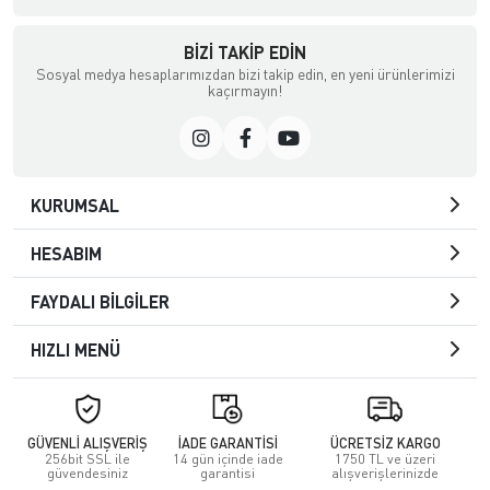
BIZI TAKIP EDIN
Sosyal medya hesaplarımızdan bizi takip edin, en yeni ürünlerimizi
kaçırmayın!
KURUMSAL
HESABIM
FAYDALI BİLGİLER
HIZLI MENÜ
GÜVENLİ ALIŞVERİŞ
İADE GARANTİSİ
ÜCRETSİZ KARGO
256bit SSL ile
14 gün içinde iade
1750 TL ve üzeri
güvendesiniz
garantisi
alışverişlerinizde