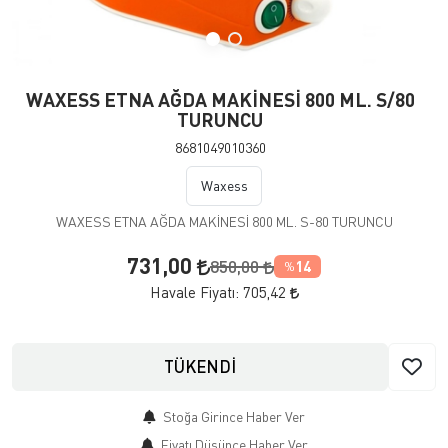
WAXESS ETNA AĞDA MAKİNESİ 800 ML. S/80
TURUNCU
8681049010360
Waxess
WAXESS ETNA AĞDA MAKİNESİ 800 ML. S-80 TURUNCU
731,00
850,00
14
%
Havale Fiyatı:
705,42
TÜKENDİ
Stoğa Girince Haber Ver
Fiyatı Düşünce Haber Ver