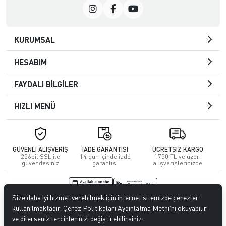
KURUMSAL
HESABIM
FAYDALI BİLGİLER
HIZLI MENÜ
GÜVENLİ ALIŞVERİŞ
İADE GARANTİSİ
ÜCRETSİZ KARGO
256bit SSL ile
14 gün içinde iade
1750 TL ve üzeri
güvendesiniz
garantisi
alışverişlerinizde
Size daha iyi hizmet verebilmek için internet sitemizde çerezler
© 2026
Kuafördepo
. Tüm hakları saklıdır.
kullanılmaktadır. Çerez Politikaları Aydınlatma Metni’ni okuyabilir
ve dilerseniz tercihlerinizi değiştirebilirsiniz.