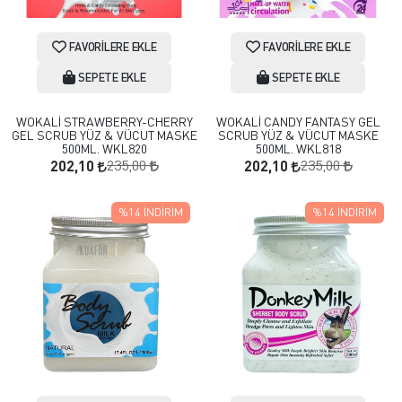
FAVORILERE EKLE
FAVORILERE EKLE
SEPETE EKLE
SEPETE EKLE
WOKALİ STRAWBERRY-CHERRY
WOKALİ CANDY FANTASY GEL
GEL SCRUB YÜZ & VÜCUT MASKE
SCRUB YÜZ & VÜCUT MASKE
500ML. WKL820
500ML. WKL818
235,00
235,00
202,10
202,10
%14
İNDIRIM
%14
İNDIRIM