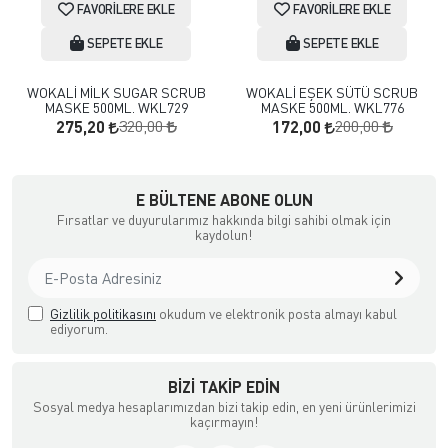
FAVORILERE EKLE
FAVORILERE EKLE
SEPETE EKLE
SEPETE EKLE
WOKALİ MİLK SUGAR SCRUB
WOKALİ EŞEK SÜTÜ SCRUB
MASKE 500ML. WKL729
MASKE 500ML. WKL776
320,00
200,00
275,20
172,00
a Ödemeli yada Kredi Kartı ile Satın Alabileceğiniz Güvenli Bir e-tic
E BÜLTENE ABONE OLUN
Fırsatlar ve duyurularımız hakkında bilgi sahibi olmak için
kaydolun!
Gizlilik politikasını
okudum ve elektronik posta almayı kabul
ediyorum.
BIZI TAKIP EDIN
Sosyal medya hesaplarımızdan bizi takip edin, en yeni ürünlerimizi
kaçırmayın!