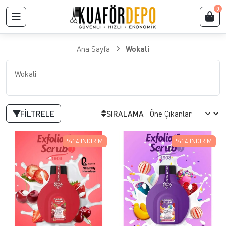
0
Ana Sayfa
Wokali
Wokali
FILTRELE
SIRALAMA
%14
İNDIRIM
%14
İNDIRIM