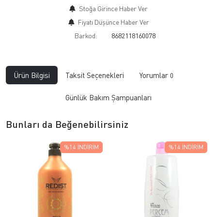
Stoğa Girince Haber Ver
Fiyatı Düşünce Haber Ver
Barkod:
8682118160078
Ürün Bilgisi
Taksit Seçenekleri
Yorumlar
0
Günlük Bakım Şampuanları
Bunları da Beğenebilirsiniz
%14
İNDIRIM
%14
İNDIRIM