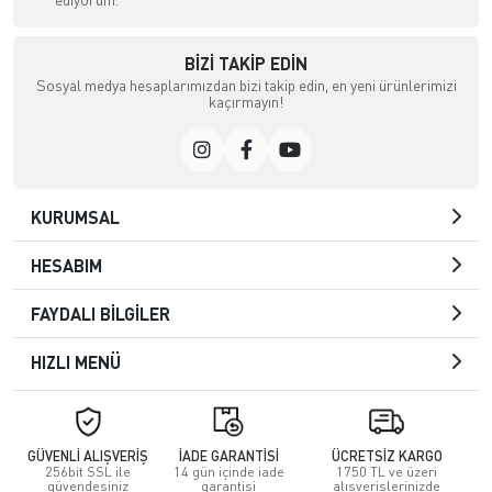
BIZI TAKIP EDIN
Sosyal medya hesaplarımızdan bizi takip edin, en yeni ürünlerimizi
kaçırmayın!
KURUMSAL
HESABIM
FAYDALI BİLGİLER
HIZLI MENÜ
GÜVENLİ ALIŞVERİŞ
İADE GARANTİSİ
ÜCRETSİZ KARGO
256bit SSL ile
14 gün içinde iade
1750 TL ve üzeri
güvendesiniz
garantisi
alışverişlerinizde