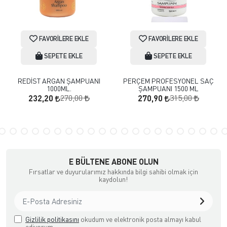
FAVORILERE EKLE
FAVORILERE EKLE
SEPETE EKLE
SEPETE EKLE
REDİST ARGAN ŞAMPUANI
PERÇEM PROFESYONEL SAÇ
1000ML.
ŞAMPUANI 1500 ML
270,00
315,00
232,20
270,90
E BÜLTENE ABONE OLUN
Fırsatlar ve duyurularımız hakkında bilgi sahibi olmak için
kaydolun!
Gizlilik politikasını
okudum ve elektronik posta almayı kabul
ediyorum.