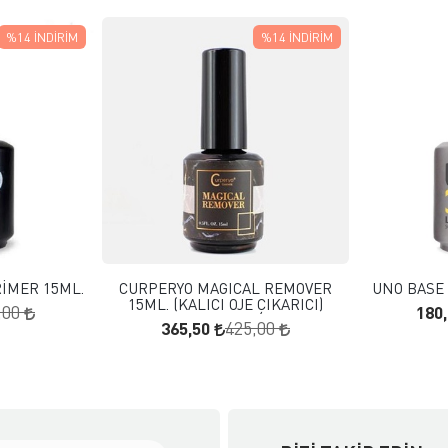
%14
İNDIRIM
%14
İNDIRIM
 EKLE
FAVORILERE EKLE
KLE
SEPETE EKLE
RİMER 15ML.
CURPERYO MAGICAL REMOVER
UNO BASE 
15ML. (KALICI OJE ÇIKARICI)
180
,00
365,50
425,00