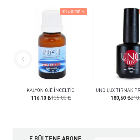
%14
İNDIRIM
FAVORILERE EKLE
FAVORILERE
SEPETE EKLE
SEPETE E
KALYON OJE İNCELTİCİ
UNO LUX TIRNAK P
116,10
180,60
135,00
210
E BÜLTENE ABONE