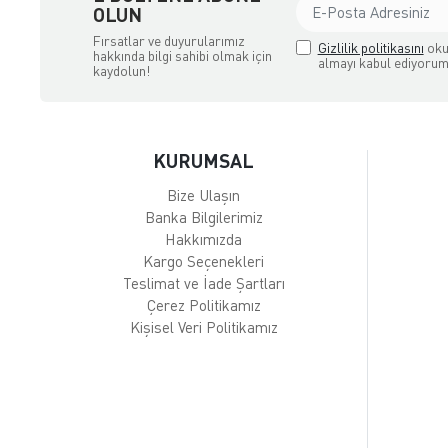
OLUN
Fırsatlar ve duyurularımız
Gizlilik politikasını
oku
hakkında bilgi sahibi olmak için
almayı kabul ediyorum
kaydolun!
KURUMSAL
Bize Ulaşın
Banka Bilgilerimiz
Hakkımızda
Kargo Seçenekleri
Teslimat ve İade Şartları
Çerez Politikamız
Kişisel Veri Politikamız