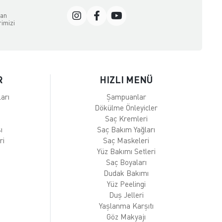
dan
rimizi
R
HIZLI MENÜ
arı
Şampuanlar
Dökülme Önleyicler
Saç Kremleri
ı
Saç Bakım Yağları
ri
Saç Maskeleri
Yüz Bakımı Setleri
Saç Boyaları
Dudak Bakımı
Yüz Peelingi
Duş Jelleri
Yaşlanma Karşıtı
Göz Makyajı