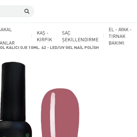
SAKAL
EL - AYAK -
KAŞ -
SAÇ
TIRNAK
KİRPİK
ŞEKİLLENDİRME
MANLAR
BAKIMI
OL KALICI OJE 10ML. 42 - LED/UV GEL NAİL POLİSH