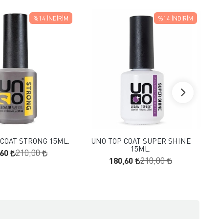
%14
İNDIRIM
%14
İNDIRIM
FAVORILERE EKLE
FAVORILERE EKLE
SEPETE EKLE
SEPETE EKLE
COAT STRONG 15ML.
UNO TOP COAT SUPER SHINE
U
15ML.
,60
210,00
180,60
210,00