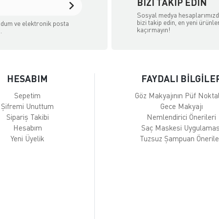
BIZI TAKIP EDIN
Sosyal medya hesaplarımız
bizi takip edin, en yeni ürünle
dum ve elektronik posta
kaçırmayın!
.
HESABIM
FAYDALI BİLGİLE
Sepetim
Göz Makyajının Püf Noktal
Şifremi Unuttum
Gece Makyajı
Sipariş Takibi
Nemlendirici Önerileri
Hesabım
Saç Maskesi Uygulamas
Yeni Üyelik
Tuzsuz Şampuan Önerile