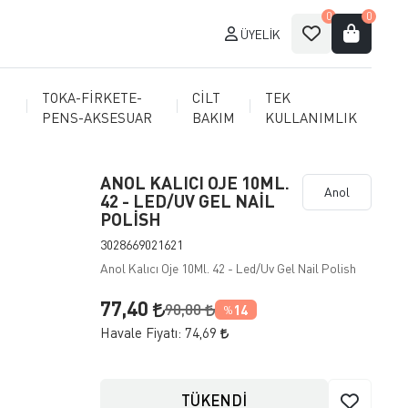
0
0
ÜYELIK
TOKA-FİRKETE-
CİLT
TEK
PENS-AKSESUAR
BAKIM
KULLANIMLIK
ANOL KALICI OJE 10ML.
Anol
42 - LED/UV GEL NAİL
POLİSH
3028669021621
Anol Kalıcı Oje 10Ml. 42 - Led/Uv Gel Nail Polish
77,40
90,00
14
%
Havale Fiyatı:
74,69
TÜKENDİ