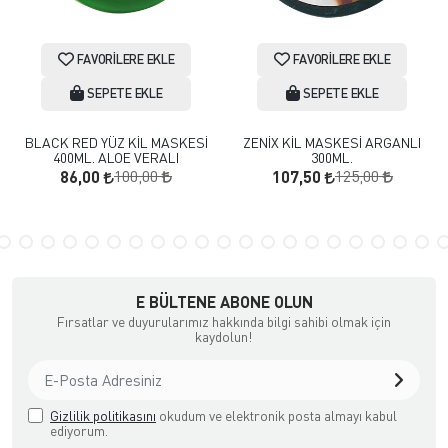
FAVORILERE EKLE
FAVORILERE EKLE
SEPETE EKLE
SEPETE EKLE
BLACK RED YÜZ KİL MASKESİ
ZENİX KİL MASKESİ ARGANLI
400ML. ALOE VERALI
300ML.
100,00
125,00
86,00
107,50
E BÜLTENE ABONE OLUN
Fırsatlar ve duyurularımız hakkında bilgi sahibi olmak için
kaydolun!
Gizlilik politikasını
okudum ve elektronik posta almayı kabul
ediyorum.