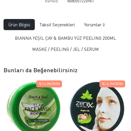
Barkod:
8680057226961
Ürün Bilgisi
Taksit Seçenekleri
Yorumlar
0
BIANNA YEŞİL ÇAY & BAMBU YÜZ PEELİNG 200ML
MASKE / PEELING / JEL / SERUM
Bunları da Beğenebilirsiniz
%14
İNDIRIM
%14
İNDIRIM