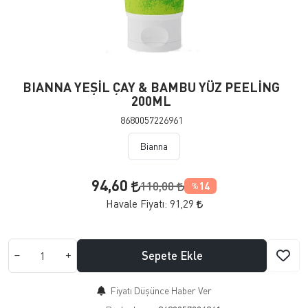
BIANNA YEŞİL ÇAY & BAMBU YÜZ PEELİNG
200ML
8680057226961
Bianna
94,60
110,00
14
%
Havale Fiyatı:
91,29
Sepete Ekle
Fiyatı Düşünce Haber Ver