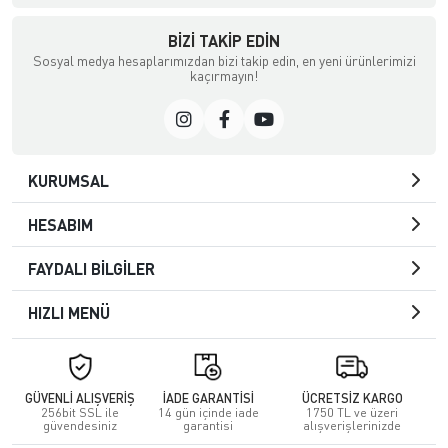
BIZI TAKIP EDIN
Sosyal medya hesaplarımızdan bizi takip edin, en yeni ürünlerimizi
kaçırmayın!
KURUMSAL
HESABIM
FAYDALI BİLGİLER
HIZLI MENÜ
GÜVENLİ ALIŞVERİŞ
İADE GARANTİSİ
ÜCRETSİZ KARGO
256bit SSL ile
14 gün içinde iade
1750 TL ve üzeri
güvendesiniz
garantisi
alışverişlerinizde