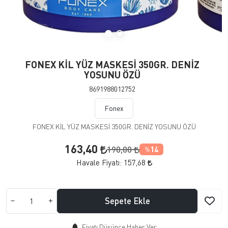
FONEX KİL YÜZ MASKESİ 350GR. DENİZ
YOSUNU ÖZÜ
8691988012752
Fonex
FONEX KİL YÜZ MASKESİ 350GR. DENİZ YOSUNU ÖZÜ
163,40
190,00
14
%
Havale Fiyatı:
157,68
Sepete Ekle
Fiyatı Düşünce Haber Ver