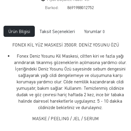
Barkod:
8691988012752
Ürün Bilgisi
Taksit Seçenekleri
Yorumlar
0
FONEX KİL YÜZ MASKESİ 350GR. DENİZ YOSUNU ÖZÜ
Fonex Deniz Yosunu Kil Maskesi, ciltten kiri ve fazla yağı
arındırarak tıkanmış gözeneklerin açılmasına yardımcı olur.
İçeriğindeki Deniz Yosunu Özü sayesinde sebum dengesini
sağlayarak yağı cildi dengelemeye ve oluşumuna karşı
korumaya yardımcı olur. Cilde nemlilik kazandırarak cildi
yumuşatır, bakım sağlar. Kullanım: Temizlenmiş cildinize
dudak ve göz çevresi hariç haftada 2 kez, ince bir tabaka
halinde dairesel hareketlerle uygulayınız. 5 - 10 dakika
cildinizde bekletiniz ve durulayınız.
MASKE / PEELING / JEL / SERUM