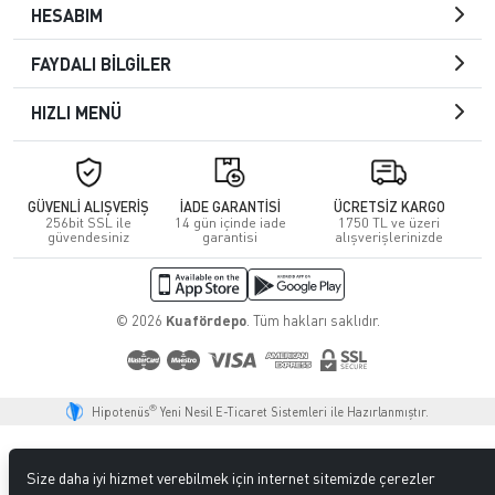
HESABIM
FAYDALI BİLGİLER
HIZLI MENÜ
GÜVENLİ ALIŞVERİŞ
İADE GARANTİSİ
ÜCRETSİZ KARGO
256bit SSL ile
14 gün içinde iade
1750 TL ve üzeri
güvendesiniz
garantisi
alışverişlerinizde
© 2026
Kuafördepo
. Tüm hakları saklıdır.
®
Hipotenüs
Yeni Nesil E-Ticaret Sistemleri ile Hazırlanmıştır.
Size daha iyi hizmet verebilmek için internet sitemizde çerezler