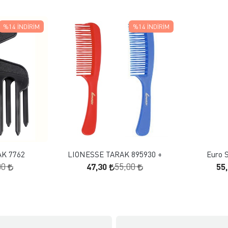
%14
İNDIRIM
%14
İNDIRIM
 EKLE
FAVORILERE EKLE
KLE
SEPETE EKLE
K 7762
LIONESSE TARAK 895930 +
Euro S
47,30
55
00
55,00