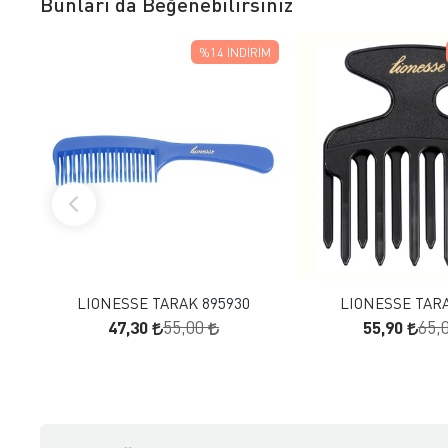
Bunları da Beğenebilirsiniz
%14
İNDIRIM
FAVORILERE EKLE
FAVORILERE
SEPETE EKLE
SEPETE E
LIONESSE TARAK 895930
LIONESSE TARA
47,30
55,90
55,00
65,