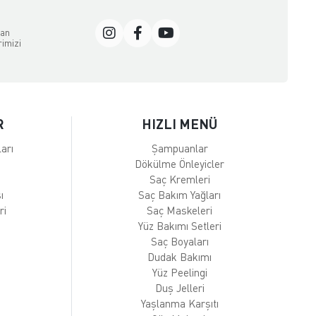
dan
rimizi
R
HIZLI MENÜ
arı
Şampuanlar
Dökülme Önleyicler
Saç Kremleri
ı
Saç Bakım Yağları
ri
Saç Maskeleri
Yüz Bakımı Setleri
Saç Boyaları
Dudak Bakımı
Yüz Peelingi
Duş Jelleri
Yaşlanma Karşıtı