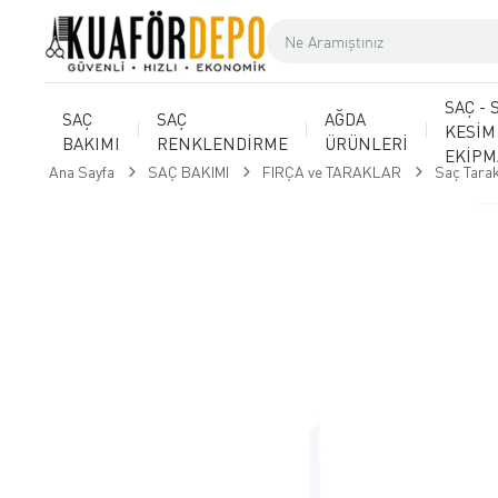
SAÇ - 
SAÇ
SAÇ
AĞDA
KESİM
BAKIMI
RENKLENDİRME
ÜRÜNLERİ
EKİP
Ana Sayfa
SAÇ BAKIMI
FIRÇA ve TARAKLAR
​Saç Tarak