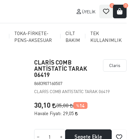
0
0
ÜYELIK
TOKA-FİRKETE-
CİLT
TEK
PENS-AKSESUAR
BAKIM
KULLANIMLIK
CLARİS COMB
Claris
ANTİSTATİC TARAK
06419
8683907160507
CLARİS COMB ANTİSTATİC TARAK 06419
30,10
35,00
14
%
Havale Fiyatı:
29,05
Sepete Ekle