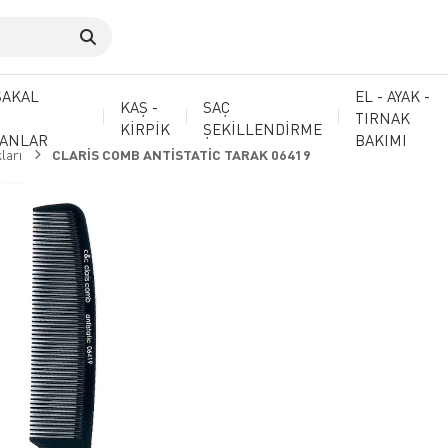
SAKAL
EL - AYAK -
KAŞ -
SAÇ
TIRNAK
KİRPİK
ŞEKİLLENDİRME
MANLAR
BAKIMI
ları
CLARİS COMB ANTİSTATİC TARAK 06419