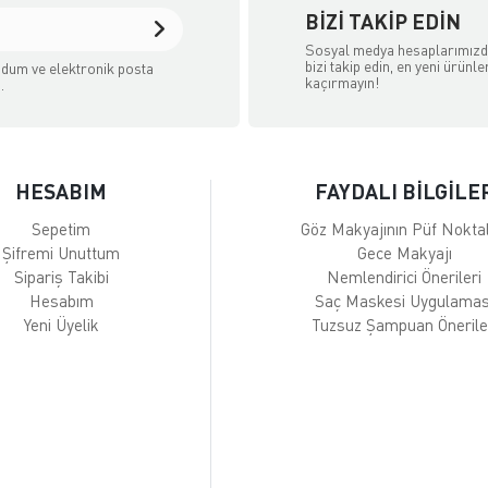
BIZI TAKIP EDIN
Sosyal medya hesaplarımız
bizi takip edin, en yeni ürünle
dum ve elektronik posta
kaçırmayın!
.
HESABIM
FAYDALI BİLGİLE
Sepetim
Göz Makyajının Püf Noktal
Şifremi Unuttum
Gece Makyajı
Sipariş Takibi
Nemlendirici Önerileri
Hesabım
Saç Maskesi Uygulamas
Yeni Üyelik
Tuzsuz Şampuan Önerile