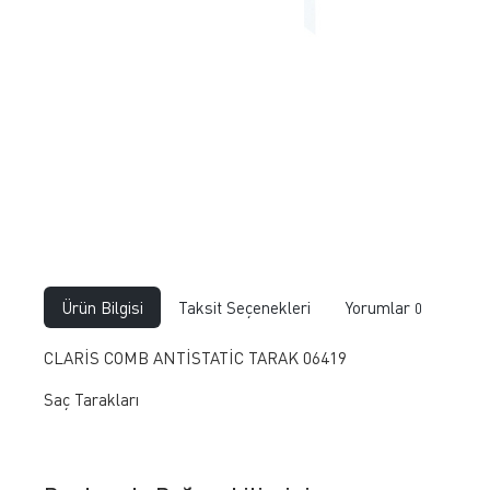
Ürün Bilgisi
Taksit Seçenekleri
Yorumlar
0
CLARİS COMB ANTİSTATİC TARAK 06419
​Saç Tarakları