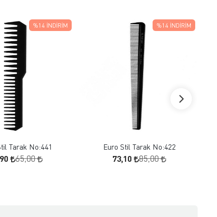
%14
İNDIRIM
%14
İNDIRIM
FAVORILERE EKLE
FAVORILERE EKLE
SEPETE EKLE
SEPETE EKLE
til Tarak No:441
Euro Stil Tarak No:422
,90
73,10
65,00
85,00