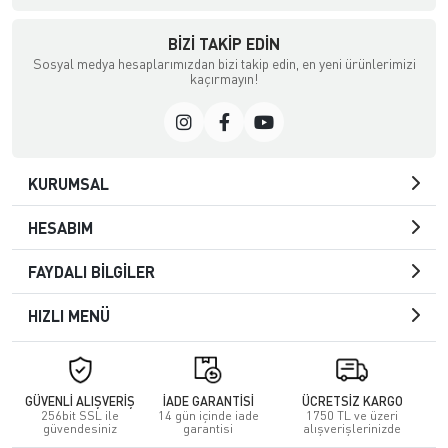
BIZI TAKIP EDIN
Sosyal medya hesaplarımızdan bizi takip edin, en yeni ürünlerimizi
kaçırmayın!
KURUMSAL
HESABIM
FAYDALI BİLGİLER
HIZLI MENÜ
GÜVENLİ ALIŞVERİŞ
İADE GARANTİSİ
ÜCRETSİZ KARGO
256bit SSL ile
14 gün içinde iade
1750 TL ve üzeri
güvendesiniz
garantisi
alışverişlerinizde