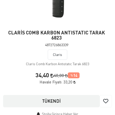
CLARİS COMB KARBON ANTISTATIC TARAK
6823
4872726863339
Claris
Claris Comb Karbon Antıstatıc Tarak 6823
34,40
40,00
14
%
Havale Fiyatı:
33,20
TÜKENDİ
Stoğa Girince Haber Ver