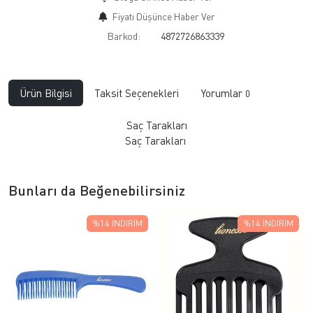
Fiyatı Düşünce Haber Ver
Barkod:
4872726863339
Ürün Bilgisi
Taksit Seçenekleri
Yorumlar
0
Saç Tarakları
​Saç Tarakları
Bunları da Beğenebilirsiniz
%14
İNDIRIM
%14
İNDIRIM