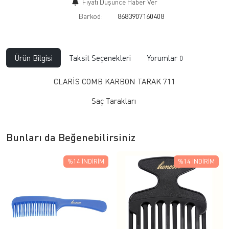
Fiyatı Düşünce Haber Ver
Barkod:
8683907160408
Ürün Bilgisi
Taksit Seçenekleri
Yorumlar
0
CLARİS COMB KARBON TARAK 711
​Saç Tarakları
Bunları da Beğenebilirsiniz
%14
İNDIRIM
%14
İNDIRIM