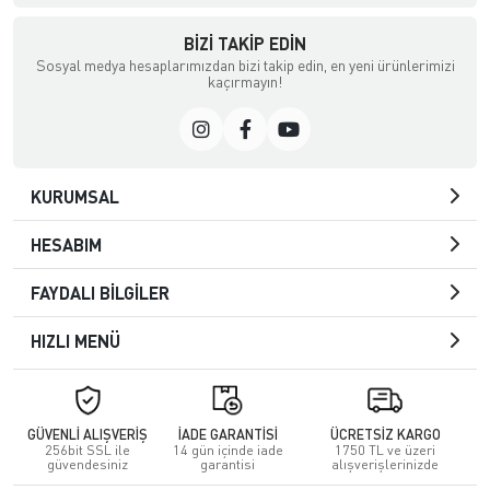
BIZI TAKIP EDIN
Sosyal medya hesaplarımızdan bizi takip edin, en yeni ürünlerimizi
kaçırmayın!
KURUMSAL
HESABIM
FAYDALI BİLGİLER
HIZLI MENÜ
GÜVENLİ ALIŞVERİŞ
İADE GARANTİSİ
ÜCRETSİZ KARGO
256bit SSL ile
14 gün içinde iade
1750 TL ve üzeri
güvendesiniz
garantisi
alışverişlerinizde