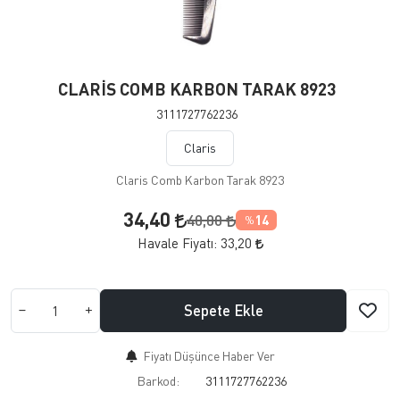
CLARİS COMB KARBON TARAK 8923
3111727762236
Claris
Claris Comb Karbon Tarak 8923
34,40
40,00
14
%
Havale Fiyatı:
33,20
Sepete Ekle
Fiyatı Düşünce Haber Ver
Barkod:
3111727762236