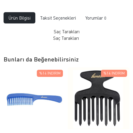
Ürün Bilgisi
Taksit Seçenekleri
Yorumlar
0
Saç Tarakları
​Saç Tarakları
Bunları da Beğenebilirsiniz
%14
İNDIRIM
%14
İNDIRIM