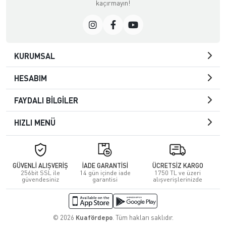
kaçırmayın!
KURUMSAL
HESABIM
FAYDALI BİLGİLER
HIZLI MENÜ
GÜVENLİ ALIŞVERİŞ
İADE GARANTİSİ
ÜCRETSİZ KARGO
256bit SSL ile
14 gün içinde iade
1750 TL ve üzeri
güvendesiniz
garantisi
alışverişlerinizde
© 2026
Kuafördepo
. Tüm hakları saklıdır.