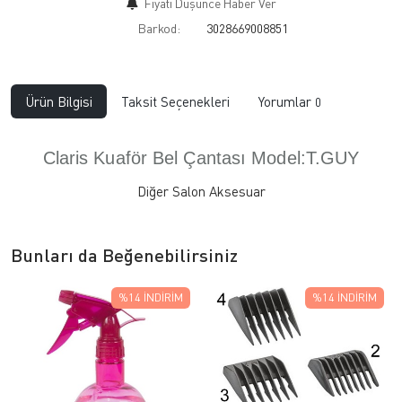
Fiyatı Düşünce Haber Ver
Barkod:
3028669008851
Ürün Bilgisi
Taksit Seçenekleri
Yorumlar
0
Claris Kuaför Bel Çantası Model:T.GUY
Diğer Salon Aksesuar
Bunları da Beğenebilirsiniz
%14
İNDIRIM
%14
İNDIRIM