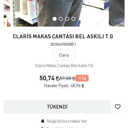
CLARİS MAKAS ÇANTASI BEL ASKILI T.G
3028669008851
Claris
Claris Makas Çantası Bel Askılı T.G
50,74
59,00
14
%
Havale Fiyatı:
48,96
TÜKENDİ
Stoğa Girince Haber Ver