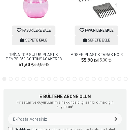
FAVORILERE EKLE
FAVORILERE EKLE
SEPETE EKLE
SEPETE EKLE
TRİNA TOP SULUK PLASTİK
MOSER PLASTİK TARAK NO:3
PEMBE 350 CC TRNSACAKTR08
65,00
55,90
60,00
51,60
E BÜLTENE ABONE OLUN
Fırsatlar ve duyurularımız hakkında bilgi sahibi olmak için
kaydolun!
Gizlilik politikasını
okudum ve elektronik posta almayı kabul