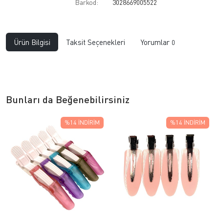
Barkod:
3028669005522
Ürün Bilgisi
Taksit Seçenekleri
Yorumlar
0
Bunları da Beğenebilirsiniz
%14
İNDIRIM
%14
İNDIRIM