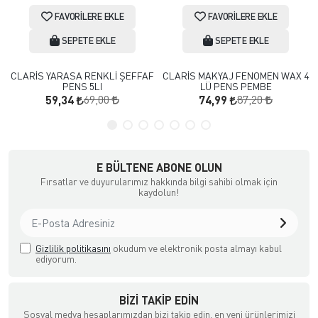
FAVORILERE EKLE
FAVORILERE EKLE
SEPETE EKLE
SEPETE EKLE
CLARİS YARASA RENKLİ ŞEFFAF
CLARİS MAKYAJ FENOMEN WAX 4
PENS 5LI
LÜ PENS PEMBE
69,00
87,20
59,34
74,99
E BÜLTENE ABONE OLUN
Fırsatlar ve duyurularımız hakkında bilgi sahibi olmak için
kaydolun!
Gizlilik politikasını
okudum ve elektronik posta almayı kabul
ediyorum.
BIZI TAKIP EDIN
Sosyal medya hesaplarımızdan bizi takip edin, en yeni ürünlerimizi