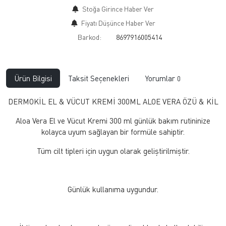
Stoğa Girince Haber Ver
Fiyatı Düşünce Haber Ver
Barkod:
8697916005414
Ürün Bilgisi
Taksit Seçenekleri
Yorumlar
0
DERMOKİL EL & VÜCUT KREMİ 300ML ALOE VERA ÖZÜ & KİL
Aloa Vera El ve Vücut Kremi 300 ml günlük bakım rutininize
kolayca uyum sağlayan bir formüle sahiptir.
Tüm cilt tipleri için uygun olarak geliştirilmiştir.
Günlük kullanıma uygundur.