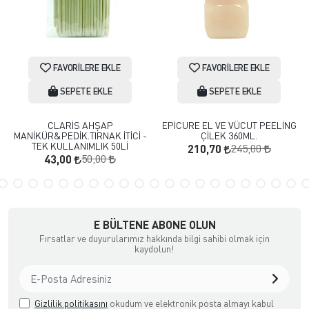
FAVORILERE EKLE
FAVORILERE EKLE
SEPETE EKLE
SEPETE EKLE
CLARİS AHŞAP
EPİCURE EL VE VÜCUT PEELİNG
MANİKÜR&PEDİK.TIRNAK İTİCİ -
ÇİLEK 360ML.
TEK KULLANIMLIK 50Lİ
245,00
210,70
50,00
43,00
E BÜLTENE ABONE OLUN
Fırsatlar ve duyurularımız hakkında bilgi sahibi olmak için
kaydolun!
Gizlilik politikasını
okudum ve elektronik posta almayı kabul