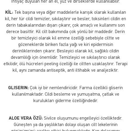
İhtiyaç duyulan her an el, yüz ve dirseklerde kullanılabilir.
KİL:
Tek başına veya diğer maddelerle karışık olarak kullanılan
kil, her tür cildi temizler, sıkılaştırır ve besler, toksinleri cildin en
derin tabakalarından dışarı çıkarır, çok amaçlı ve kullanımı son
derece basittir. Kil cilt bakımında çok yönlü bir maddedir. Derin
bir temizleyici olarak kil emme özelliği sebebiyle ciltte ve
gözeneklerde biriken fazla yağı ve kiri epidermisin
derinliklerinden çıkarır. Besleyici olarak kil, sağlıklı cildin
devamlılığı için önemlidir. Temizleyici ve sıkılaştırıcı olarak
etkilidir, ölü hücreleri peeling özelliği ile ciltten uzaklaştırır. Terapi
kil, aynı zamanda antiseptik, anti iltihabik ve analjeziktir.
GLISERIN:
Çok iyi bir nemlendiricidir. Farma özellikli gliserin
kullanılmaktadır. Cildi besleme ve yumuşatma, çatlak ve
kurulukları giderme özelliğindedir.
ALOE VERA ÖZÜ:
Sivilce oluşumunu engelleyici özelliktedir.
Güneşten ya da yaşlılıktan dolayı oluşan cilt lekelerinin
görünümünü azaltıcı etkisi bulunmaktadır. Kan dolaşımını