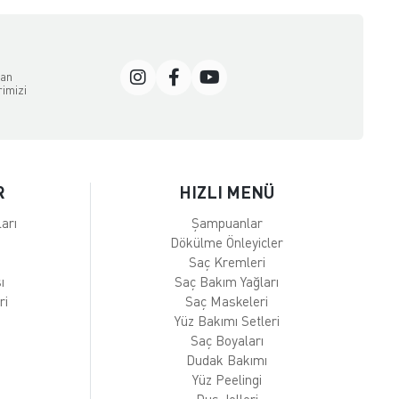
dan
rimizi
R
HIZLI MENÜ
arı
Şampuanlar
Dökülme Önleyicler
Saç Kremleri
ı
Saç Bakım Yağları
ri
Saç Maskeleri
Yüz Bakımı Setleri
Saç Boyaları
Dudak Bakımı
Yüz Peelingi