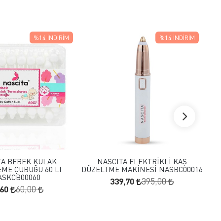
%14
İNDIRIM
%14
İNDIRIM
FAVORILERE EKLE
FAVORILERE EKLE
SEPETE EKLE
SEPETE EKLE
TA BEBEK KULAK
NASCITA ELEKTRİKLİ KAŞ
ME ÇUBUĞU 60 LI
DÜZELTME MAKİNESİ NASBC00016
ASKCB00060
339,70
395,00
,60
60,00