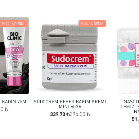
%14
İNDIRIM
%14
İNDIRIM
 EKLE
FAVORILERE EKLE
KLE
SEPETE EKLE
M KADIN 75ML
SUDOCREM BEBEK BAKIM KREMİ
NASCI
MİNİ 60GR
TEMİZLE
00
N
339,70
395,00
51