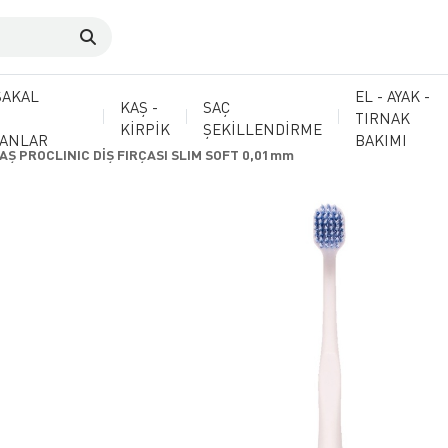
SAKAL
EL - AYAK -
KAŞ -
SAÇ
TIRNAK
KİRPİK
ŞEKİLLENDİRME
MANLAR
BAKIMI
FAŞ PROCLINIC DİŞ FIRÇASI SLIM SOFT 0,01mm