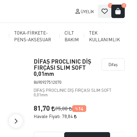
0
0
ÜYELIK
TOKA-FİRKETE-
CİLT
TEK
PENS-AKSESUAR
BAKIM
KULLANIMLIK
DİFAŞ PROCLINIC DİŞ
Difaş
FIRÇASI SLIM SOFT
0,01mm
8690927512070
DİFAŞ PROCLINIC DİŞ FIRÇASI SLIM SOFT
0,01mm
81,70
95,00
14
%
Havale Fiyatı:
78,84