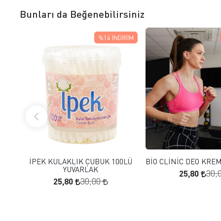
Bunları da Beğenebilirsiniz
%14
İNDIRIM
FAVORILERE EKLE
FAVORILERE
SEPETE EKLE
SEPETE E
İPEK KULAKLIK ÇUBUK 100LÜ
BİO CLİNİC DEO KRE
YUVARLAK
25,80
30,
25,80
30,00