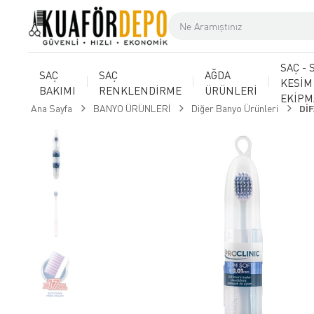
SAÇ - 
SAÇ
SAÇ
AĞDA
KESİM
BAKIMI
RENKLENDİRME
ÜRÜNLERİ
EKİP
Ana Sayfa
BANYO ÜRÜNLERİ
Diğer Banyo Ürünleri
Dİ