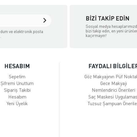
BIZI TAKIP EDIN
Sosyal medya hesaplarımız
bizi takip edin, en yeni ürünle
dum ve elektronik posta
kaçırmayın!
.
HESABIM
FAYDALI BİLGİLE
Sepetim
Göz Makyajının Püf Noktal
Şifremi Unuttum
Gece Makyajı
Sipariş Takibi
Nemlendirici Önerileri
Hesabım
Saç Maskesi Uygulamas
Yeni Üyelik
Tuzsuz Şampuan Önerile