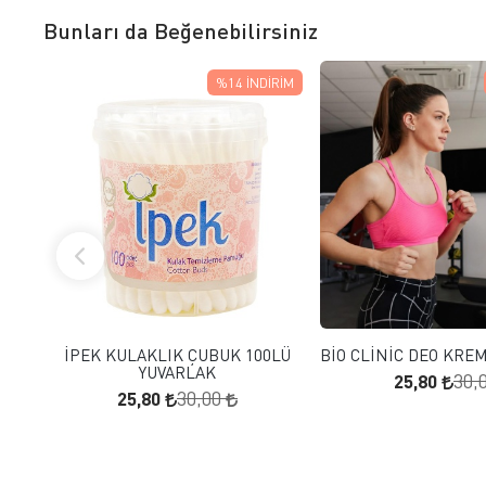
Bunları da Beğenebilirsiniz
%14
İNDIRIM
FAVORILERE EKLE
FAVORILERE
SEPETE EKLE
SEPETE E
İPEK KULAKLIK ÇUBUK 100LÜ
BİO CLİNİC DEO KRE
YUVARLAK
25,80
30,
25,80
30,00