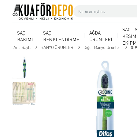
SAÇ - 
SAÇ
SAÇ
AĞDA
KESİM
BAKIMI
RENKLENDİRME
ÜRÜNLERİ
EKİP
Ana Sayfa
BANYO ÜRÜNLERİ
Diğer Banyo Ürünleri
Dİ