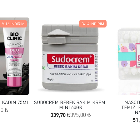
%14
İNDIRIM
%14
İNDIRIM
 EKLE
FAVORILERE EKLE
KLE
SEPETE EKLE
M KADIN 75ML
SUDOCREM BEBEK BAKIM KREMİ
NASCI
MİNİ 60GR
TEMİZLE
00
N
339,70
395,00
51