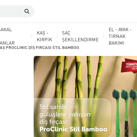
SAKAL
EL - AYAK -
KAŞ -
SAÇ
TIRNAK
KİRPİK
ŞEKİLLENDİRME
MANLAR
BAKIMI
FAŞ PROCLINIC DİŞ FIRÇASI STIL BAMBOO