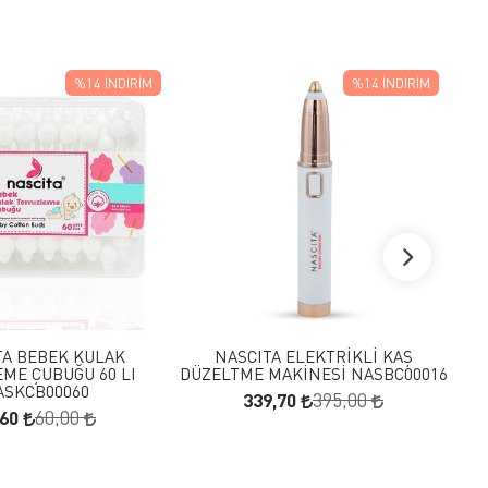
%14
İNDIRIM
%14
İNDIRIM
FAVORILERE EKLE
FAVORILERE EKLE
SEPETE EKLE
SEPETE EKLE
TA BEBEK KULAK
NASCITA ELEKTRİKLİ KAŞ
ME ÇUBUĞU 60 LI
DÜZELTME MAKİNESİ NASBC00016
ASKCB00060
339,70
395,00
,60
60,00