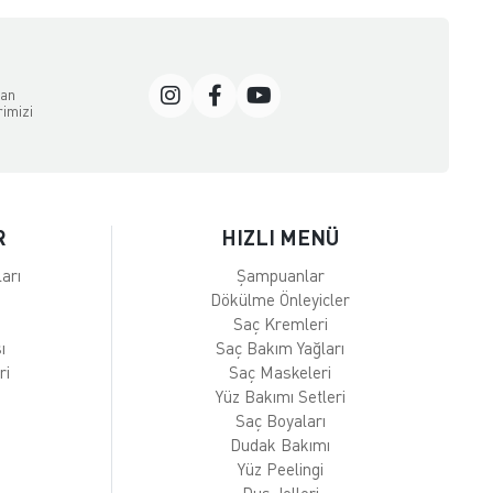
dan
rimizi
R
HIZLI MENÜ
arı
Şampuanlar
Dökülme Önleyicler
Saç Kremleri
ı
Saç Bakım Yağları
ri
Saç Maskeleri
Yüz Bakımı Setleri
Saç Boyaları
Dudak Bakımı
Yüz Peelingi