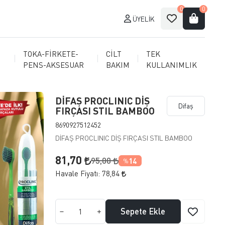
0
0
ÜYELIK
TOKA-FİRKETE-
CİLT
TEK
PENS-AKSESUAR
BAKIM
KULLANIMLIK
DİFAŞ PROCLINIC DİŞ
Difaş
FIRÇASI STIL BAMBOO
8690927512452
DİFAŞ PROCLINIC DİŞ FIRÇASI STIL BAMBOO
81,70
95,00
14
%
Havale Fiyatı:
78,84
Sepete Ekle