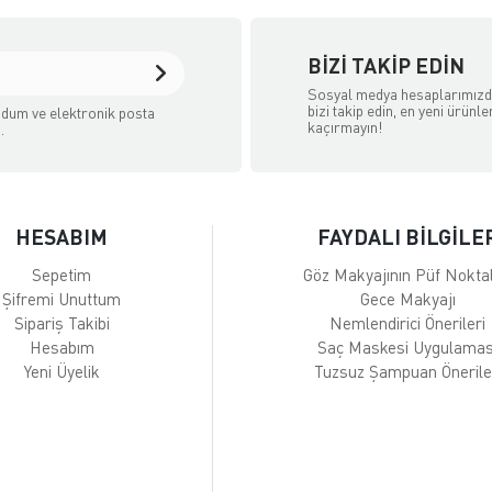
BIZI TAKIP EDIN
Sosyal medya hesaplarımız
bizi takip edin, en yeni ürünle
dum ve elektronik posta
kaçırmayın!
.
HESABIM
FAYDALI BİLGİLE
Sepetim
Göz Makyajının Püf Noktal
Şifremi Unuttum
Gece Makyajı
Sipariş Takibi
Nemlendirici Önerileri
Hesabım
Saç Maskesi Uygulamas
Yeni Üyelik
Tuzsuz Şampuan Önerile