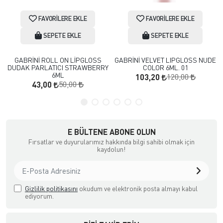
FAVORILERE EKLE
FAVORILERE EKLE
SEPETE EKLE
SEPETE EKLE
GABRİNİ ROLL ON LİPGLOSS
GABRİNİ VELVET LIPGLOSS NUDE
DUDAK PARLATICI STRAWBERRY
COLOR 6ML. 01
6ML
120,00
103,20
50,00
43,00
E BÜLTENE ABONE OLUN
Fırsatlar ve duyurularımız hakkında bilgi sahibi olmak için
kaydolun!
Gizlilik politikasını
okudum ve elektronik posta almayı kabul
ediyorum.