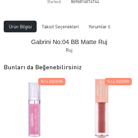
Barkod:
8696814074744
Ürün Bilgisi
Taksit Seçenekleri
Yorumlar
0
Gabrini No:04 BB Matte Ruj
Ruj
Bunları da Beğenebilirsiniz
%14
İNDIRIM
%14
İNDIRIM