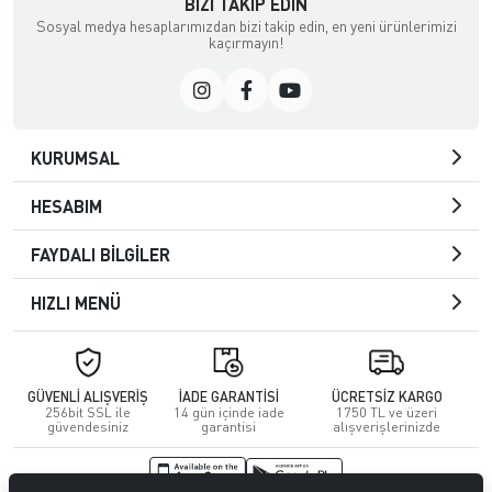
BIZI TAKIP EDIN
Sosyal medya hesaplarımızdan bizi takip edin, en yeni ürünlerimizi
kaçırmayın!
KURUMSAL
HESABIM
FAYDALI BİLGİLER
HIZLI MENÜ
GÜVENLİ ALIŞVERİŞ
İADE GARANTİSİ
ÜCRETSİZ KARGO
256bit SSL ile
14 gün içinde iade
1750 TL ve üzeri
güvendesiniz
garantisi
alışverişlerinizde