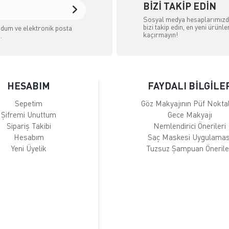
BIZI TAKIP EDIN
Sosyal medya hesaplarımız
bizi takip edin, en yeni ürünle
dum ve elektronik posta
kaçırmayın!
.
HESABIM
FAYDALI BİLGİLE
Sepetim
Göz Makyajının Püf Noktal
Şifremi Unuttum
Gece Makyajı
Sipariş Takibi
Nemlendirici Önerileri
Hesabım
Saç Maskesi Uygulamas
Yeni Üyelik
Tuzsuz Şampuan Önerile