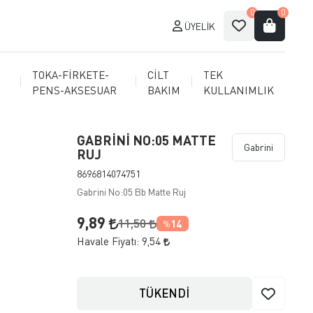
0
0
ÜYELIK
TOKA-FİRKETE-
CİLT
TEK
PENS-AKSESUAR
BAKIM
KULLANIMLIK
GABRİNİ NO:05 MATTE
Gabrini
RUJ
8696814074751
Gabrini No:05 Bb Matte Ruj
9,89
11,50
14
%
Havale Fiyatı:
9,54
TÜKENDİ