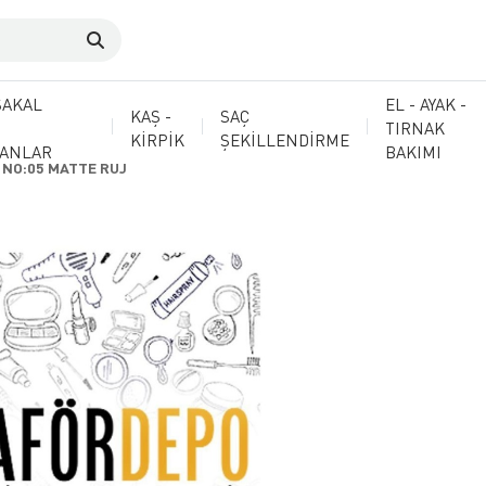
SAKAL
EL - AYAK -
KAŞ -
SAÇ
TIRNAK
KİRPİK
ŞEKİLLENDİRME
MANLAR
BAKIMI
 NO:05 MATTE RUJ