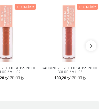
%14
İNDIRIM
%14
İNDIRIM
FAVORILERE EKLE
FAVORILERE EKLE
SEPETE EKLE
SEPETE EKLE
LVET LIPGLOSS NUDE
GABRİNİ VELVET LIPGLOSS NUDE
GA
LOR 6ML. 02
COLOR 6ML. 03
,20
103,20
120,00
120,00