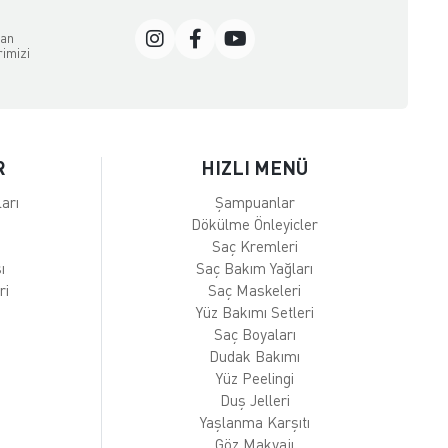
dan
rimizi
R
HIZLI MENÜ
arı
Şampuanlar
Dökülme Önleyicler
Saç Kremleri
ı
Saç Bakım Yağları
ri
Saç Maskeleri
Yüz Bakımı Setleri
Saç Boyaları
Dudak Bakımı
Yüz Peelingi
Duş Jelleri
Yaşlanma Karşıtı
Göz Makyajı