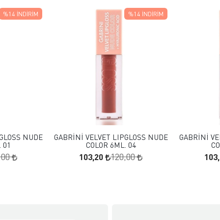
%14
İNDIRIM
%14
İNDIRIM
 EKLE
FAVORILERE EKLE
KLE
SEPETE EKLE
PGLOSS NUDE
GABRİNİ VELVET LIPGLOSS NUDE
GABRİNİ VE
 01
COLOR 6ML. 04
CO
103,20
103
,00
120,00