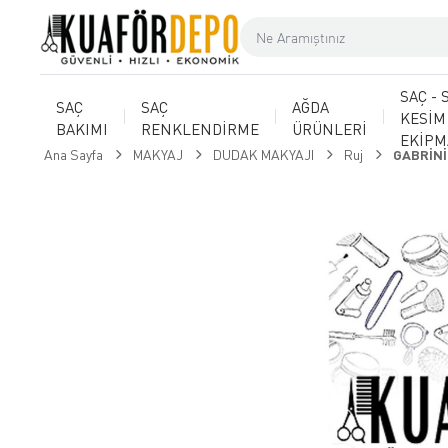
SAÇ - 
SAÇ
SAÇ
AĞDA
KESİM
BAKIMI
RENKLENDİRME
ÜRÜNLERİ
EKİP
Ana Sayfa
MAKYAJ
DUDAK MAKYAJI
Ruj
GABRİNİ