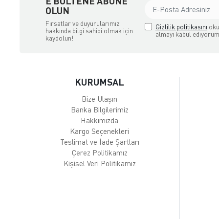
E BÜLTENE ABONE
OLUN
Fırsatlar ve duyurularımız
Gizlilik politikasını
oku
hakkında bilgi sahibi olmak için
almayı kabul ediyorum
kaydolun!
KURUMSAL
Bize Ulaşın
Banka Bilgilerimiz
Hakkımızda
Kargo Seçenekleri
Teslimat ve İade Şartları
Çerez Politikamız
Kişisel Veri Politikamız