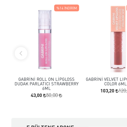
%14
İNDIRIM
FAVORILERE EKLE
FAVORILERE
SEPETE EKLE
SEPETE E
GABRİNİ ROLL ON LİPGLOSS
GABRİNİ VELVET LI
DUDAK PARLATICI STRAWBERRY
COLOR 6ML.
6ML
103,20
120
43,00
50,00