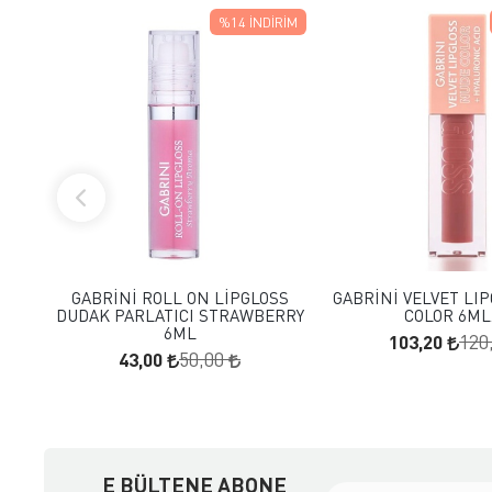
%14
İNDIRIM
FAVORILERE EKLE
FAVORILERE
SEPETE EKLE
SEPETE E
GABRİNİ ROLL ON LİPGLOSS
GABRİNİ VELVET LI
DUDAK PARLATICI STRAWBERRY
COLOR 6ML.
6ML
103,20
120
43,00
50,00
E BÜLTENE ABONE