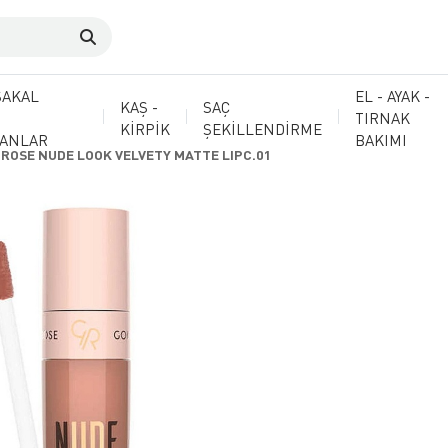
SAKAL
EL - AYAK -
KAŞ -
SAÇ
TIRNAK
KİRPİK
ŞEKİLLENDİRME
MANLAR
BAKIMI
ROSE NUDE LOOK VELVETY MATTE LIPC.01