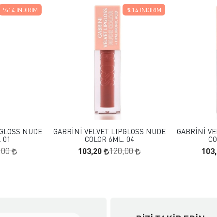
%14
İNDIRIM
%14
İNDIRIM
 EKLE
FAVORILERE EKLE
KLE
SEPETE EKLE
PGLOSS NUDE
GABRİNİ VELVET LIPGLOSS NUDE
GABRİNİ VE
 01
COLOR 6ML. 04
CO
103,20
103
,00
120,00