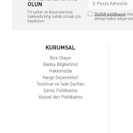
OLUN
Fırsatlar ve duyurularımız
Gizlilik politikasını
oku
hakkında bilgi sahibi olmak için
almayı kabul ediyorum
kaydolun!
KURUMSAL
Bize Ulaşın
Banka Bilgilerimiz
Hakkımızda
Kargo Seçenekleri
Teslimat ve İade Şartları
Çerez Politikamız
Kişisel Veri Politikamız