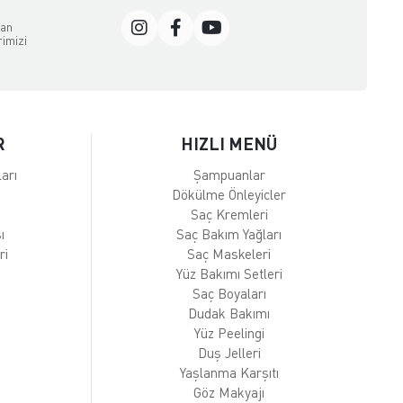
dan
rimizi
R
HIZLI MENÜ
arı
Şampuanlar
Dökülme Önleyicler
Saç Kremleri
ı
Saç Bakım Yağları
ri
Saç Maskeleri
Yüz Bakımı Setleri
Saç Boyaları
Dudak Bakımı
Yüz Peelingi
Duş Jelleri
Yaşlanma Karşıtı
Göz Makyajı