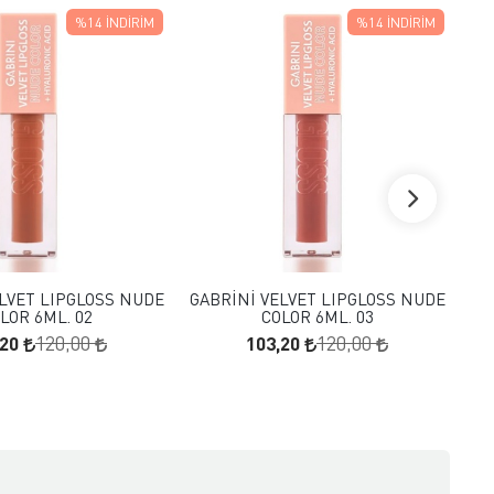
%14
İNDIRIM
%14
İNDIRIM
FAVORILERE EKLE
FAVORILERE EKLE
SEPETE EKLE
SEPETE EKLE
LVET LIPGLOSS NUDE
GABRİNİ VELVET LIPGLOSS NUDE
GA
LOR 6ML. 02
COLOR 6ML. 03
,20
103,20
120,00
120,00