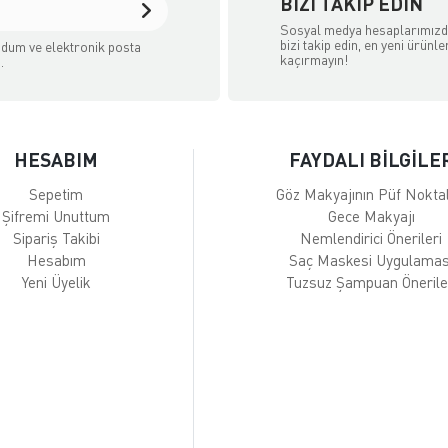
BIZI TAKIP EDIN
Sosyal medya hesaplarımız
bizi takip edin, en yeni ürünle
dum ve elektronik posta
kaçırmayın!
.
HESABIM
FAYDALI BİLGİLE
Sepetim
Göz Makyajının Püf Noktal
Şifremi Unuttum
Gece Makyajı
Sipariş Takibi
Nemlendirici Önerileri
Hesabım
Saç Maskesi Uygulamas
Yeni Üyelik
Tuzsuz Şampuan Önerile