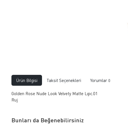
Ürün Bilgisi
Taksit Seçenekleri
Yorumlar
0
Golden Rose Nude Look Velvety Matte Lıpc.01
Ruj
Bunları da Beğenebilirsiniz