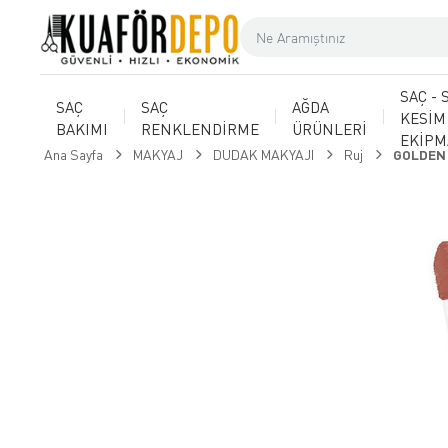
SAÇ - 
SAÇ
SAÇ
AĞDA
KESİM
BAKIMI
RENKLENDİRME
ÜRÜNLERİ
EKİP
Ana Sayfa
MAKYAJ
DUDAK MAKYAJI
Ruj
GOLDEN 