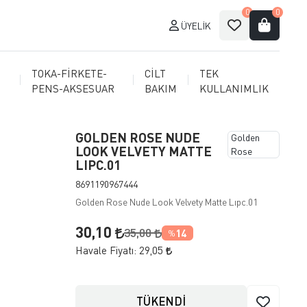
0
0
ÜYELIK
TOKA-FİRKETE-
CİLT
TEK
PENS-AKSESUAR
BAKIM
KULLANIMLIK
GOLDEN ROSE NUDE
Golden
LOOK VELVETY MATTE
Rose
LIPC.01
8691190967444
Golden Rose Nude Look Velvety Matte Lıpc.01
30,10
35,00
14
%
Havale Fiyatı:
29,05
TÜKENDİ