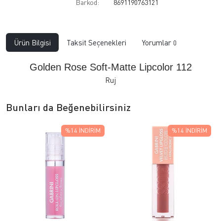
Barkod:
8691190763121
Ürün Bilgisi
Taksit Seçenekleri
Yorumlar
0
Golden Rose Soft-Matte Lipcolor 112
Ruj
Bunları da Beğenebilirsiniz
%14
İNDIRIM
%14
İNDIRIM