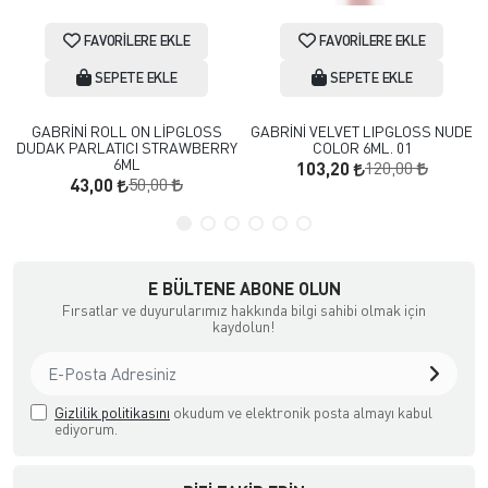
FAVORILERE EKLE
FAVORILERE EKLE
SEPETE EKLE
SEPETE EKLE
GABRİNİ ROLL ON LİPGLOSS
GABRİNİ VELVET LIPGLOSS NUDE
DUDAK PARLATICI STRAWBERRY
COLOR 6ML. 01
6ML
120,00
103,20
50,00
43,00
E BÜLTENE ABONE OLUN
Fırsatlar ve duyurularımız hakkında bilgi sahibi olmak için
kaydolun!
Gizlilik politikasını
okudum ve elektronik posta almayı kabul
ediyorum.