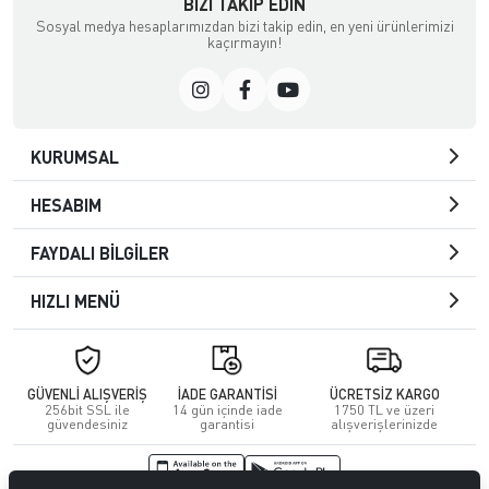
BIZI TAKIP EDIN
Sosyal medya hesaplarımızdan bizi takip edin, en yeni ürünlerimizi
kaçırmayın!
KURUMSAL
HESABIM
FAYDALI BİLGİLER
HIZLI MENÜ
GÜVENLİ ALIŞVERİŞ
İADE GARANTİSİ
ÜCRETSİZ KARGO
256bit SSL ile
14 gün içinde iade
1750 TL ve üzeri
güvendesiniz
garantisi
alışverişlerinizde