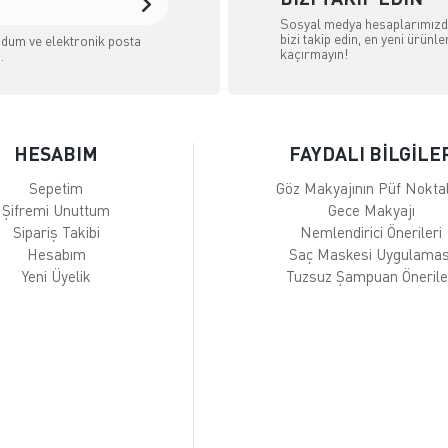
Sosyal medya hesaplarımız
bizi takip edin, en yeni ürünle
dum ve elektronik posta
kaçırmayın!
.
HESABIM
FAYDALI BİLGİLE
Sepetim
Göz Makyajının Püf Noktal
Şifremi Unuttum
Gece Makyajı
Sipariş Takibi
Nemlendirici Önerileri
Hesabım
Saç Maskesi Uygulamas
Yeni Üyelik
Tuzsuz Şampuan Önerile