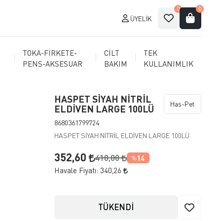
0
0
ÜYELIK
TOKA-FİRKETE-
CİLT
TEK
PENS-AKSESUAR
BAKIM
KULLANIMLIK
HASPET SİYAH NİTRİL
Has-Pet
ELDİVEN LARGE 100LÜ
8680361799724
HASPET SİYAH NİTRİL ELDİVEN LARGE 100LÜ
352,60
410,00
14
%
Havale Fiyatı:
340,26
TÜKENDİ