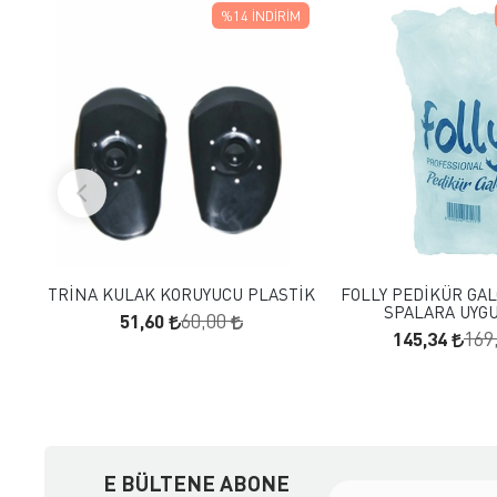
%14
İNDIRIM
FAVORILERE EKLE
FAVORILERE
SEPETE EKLE
SEPETE E
TRİNA KULAK KORUYUCU PLASTİK
FOLLY PEDİKÜR GAL
SPALARA UYG
51,60
60,00
145,34
169
E BÜLTENE ABONE