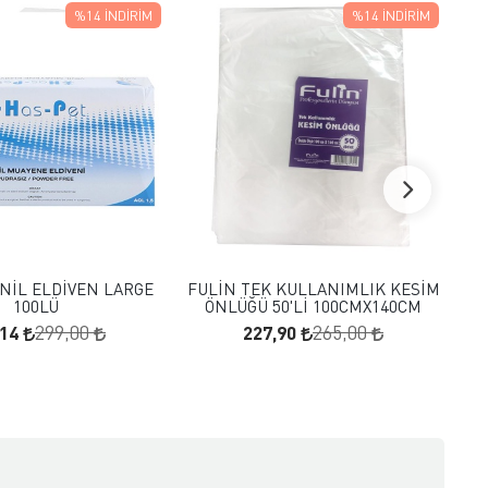
%14
İNDIRIM
%14
İNDIRIM
FAVORILERE EKLE
FAVORILERE EKLE
SEPETE EKLE
SEPETE EKLE
NİL ELDİVEN LARGE
FULİN TEK KULLANIMLIK KESİM
KUA
100LÜ
ÖNLÜĞÜ 50'Lİ 100CMX140CM
,14
227,90
299,00
265,00