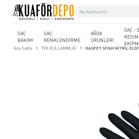
SAÇ - 
SAÇ
SAÇ
AĞDA
KESİM
BAKIMI
RENKLENDİRME
ÜRÜNLERİ
EKİP
Ana Sayfa
TEK KULLANIMLIK
HASPET SİYAH NİTRİL ELD