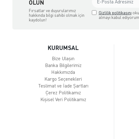
OLUN
Fırsatlar ve duyurularımız
Gizlilik politikasını
oku
hakkında bilgi sahibi olmak için
almayı kabul ediyorum
kaydolun!
KURUMSAL
Bize Ulaşın
Banka Bilgilerimiz
Hakkımızda
Kargo Seçenekleri
Teslimat ve İade Şartları
Çerez Politikamız
Kişisel Veri Politikamız