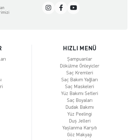
dan
rimizi
R
HIZLI MENÜ
arı
Şampuanlar
Dökülme Önleyicler
Saç Kremleri
ı
Saç Bakım Yağları
ri
Saç Maskeleri
Yüz Bakımı Setleri
Saç Boyaları
Dudak Bakımı
Yüz Peelingi
Duş Jelleri
Yaşlanma Karşıtı
Göz Makyajı