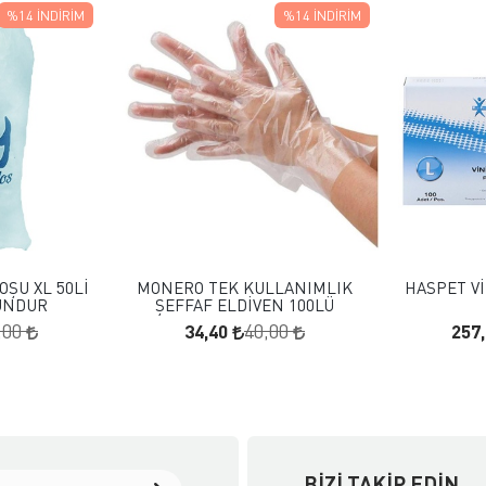
%14
İNDIRIM
%14
İNDIRIM
 EKLE
FAVORILERE EKLE
KLE
SEPETE EKLE
OŞU XL 50Lİ
MONERO TEK KULLANIMLIK
HASPET Vİ
UNDUR
ŞEFFAF ELDİVEN 100LÜ
34,40
257
,00
40,00
BIZI TAKIP EDIN