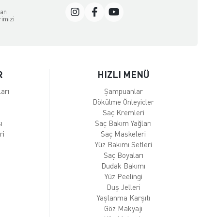
dan
rimizi
R
HIZLI MENÜ
arı
Şampuanlar
Dökülme Önleyicler
Saç Kremleri
ı
Saç Bakım Yağları
ri
Saç Maskeleri
Yüz Bakımı Setleri
Saç Boyaları
Dudak Bakımı
Yüz Peelingi
Duş Jelleri
Yaşlanma Karşıtı
Göz Makyajı