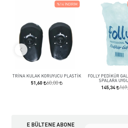
%14
İNDIRIM
FAVORILERE EKLE
FAVORILERE
SEPETE EKLE
SEPETE E
TRİNA KULAK KORUYUCU PLASTİK
FOLLY PEDİKÜR GAL
SPALARA UYG
51,60
60,00
145,34
169
E BÜLTENE ABONE