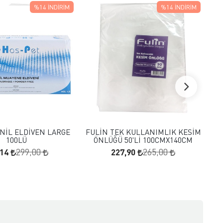
%14
İNDIRIM
%14
İNDIRIM
FAVORILERE EKLE
FAVORILERE EKLE
SEPETE EKLE
SEPETE EKLE
NİL ELDİVEN LARGE
FULİN TEK KULLANIMLIK KESİM
KUA
100LÜ
ÖNLÜĞÜ 50'Lİ 100CMX140CM
,14
227,90
299,00
265,00