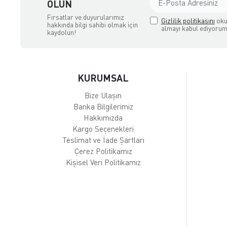
OLUN
Fırsatlar ve duyurularımız
Gizlilik politikasını
oku
hakkında bilgi sahibi olmak için
almayı kabul ediyorum
kaydolun!
KURUMSAL
Bize Ulaşın
Banka Bilgilerimiz
Hakkımızda
Kargo Seçenekleri
Teslimat ve İade Şartları
Çerez Politikamız
Kişisel Veri Politikamız