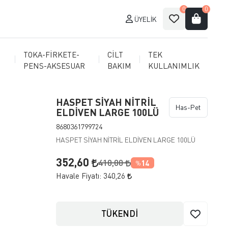
0
0
ÜYELIK
TOKA-FİRKETE-
CİLT
TEK
PENS-AKSESUAR
BAKIM
KULLANIMLIK
HASPET SİYAH NİTRİL
Has-Pet
ELDİVEN LARGE 100LÜ
8680361799724
HASPET SİYAH NİTRİL ELDİVEN LARGE 100LÜ
352,60
410,00
14
%
Havale Fiyatı:
340,26
TÜKENDİ