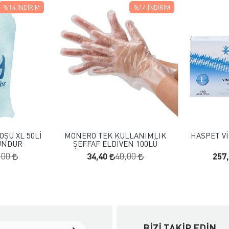
%14
İNDIRIM
%14
İNDIRIM
 EKLE
FAVORILERE EKLE
KLE
SEPETE EKLE
OŞU XL 50Lİ
MONERO TEK KULLANIMLIK
HASPET Vİ
UNDUR
ŞEFFAF ELDİVEN 100LÜ
34,40
257
,00
40,00
BIZI TAKIP EDIN