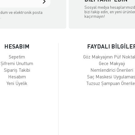
Sosyal medya hesaplarımız
bizi takip edin, en yeni ürünle
dum ve elektronik posta
kaçırmayın!
.
HESABIM
FAYDALI BİLGİLE
Sepetim
Göz Makyajının Püf Noktal
Şifremi Unuttum
Gece Makyajı
Sipariş Takibi
Nemlendirici Önerileri
Hesabım
Saç Maskesi Uygulamas
Yeni Üyelik
Tuzsuz Şampuan Önerile