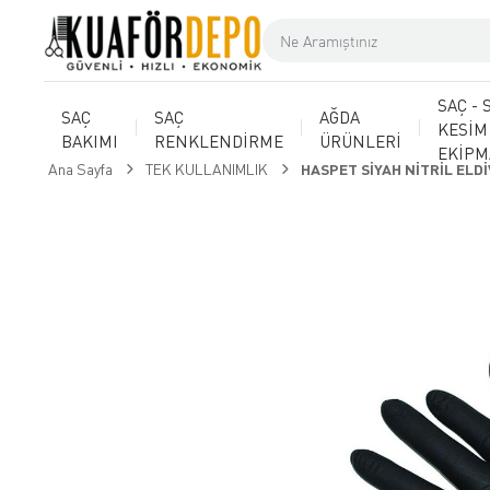
SAÇ - 
SAÇ
SAÇ
AĞDA
KESİM
BAKIMI
RENKLENDİRME
ÜRÜNLERİ
EKİP
Ana Sayfa
TEK KULLANIMLIK
HASPET SİYAH NİTRİL ELD