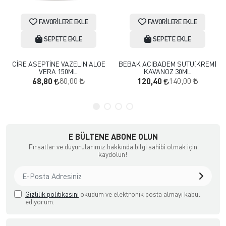
FAVORILERE EKLE
FAVORILERE EKLE
SEPETE EKLE
SEPETE EKLE
CİRE ASEPTİNE VAZELİN ALOE
BEBAK ACIBADEM SUTU(KREM)
VERA 150ML.
KAVANOZ 30ML
80,00
140,00
68,80
120,40
E BÜLTENE ABONE OLUN
Fırsatlar ve duyurularımız hakkında bilgi sahibi olmak için
kaydolun!
Gizlilik politikasını
okudum ve elektronik posta almayı kabul
ediyorum.