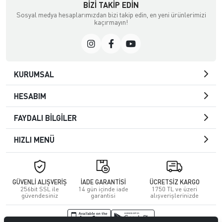
BIZI TAKIP EDIN
Sosyal medya hesaplarımızdan bizi takip edin, en yeni ürünlerimizi
kaçırmayın!
KURUMSAL
HESABIM
FAYDALI BİLGİLER
HIZLI MENÜ
GÜVENLİ ALIŞVERİŞ
İADE GARANTİSİ
ÜCRETSİZ KARGO
256bit SSL ile
14 gün içinde iade
1750 TL ve üzeri
güvendesiniz
garantisi
alışverişlerinizde