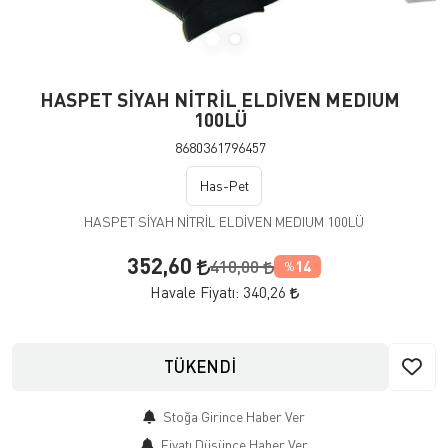
HASPET SİYAH NİTRİL ELDİVEN MEDIUM
100LÜ
8680361796457
Has-Pet
HASPET SİYAH NİTRİL ELDİVEN MEDIUM 100LÜ
352,60
410,00
14
%
Havale Fiyatı:
340,26
TÜKENDİ
Stoğa Girince Haber Ver
Fiyatı Düşünce Haber Ver