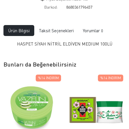
Barkod:
8680361796457
Ürün Bilgisi
Taksit Seçenekleri
Yorumlar
0
HASPET SİYAH NİTRİL ELDİVEN MEDIUM 100LÜ
Bunları da Beğenebilirsiniz
%14
İNDIRIM
%14
İNDIRIM