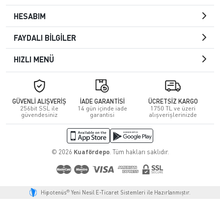
HESABIM
FAYDALI BİLGİLER
HIZLI MENÜ
GÜVENLİ ALIŞVERİŞ
İADE GARANTİSİ
ÜCRETSİZ KARGO
256bit SSL ile
14 gün içinde iade
1750 TL ve üzeri
güvendesiniz
garantisi
alışverişlerinizde
© 2026
Kuafördepo
. Tüm hakları saklıdır.
®
Hipotenüs
Yeni Nesil E-Ticaret Sistemleri ile Hazırlanmıştır.