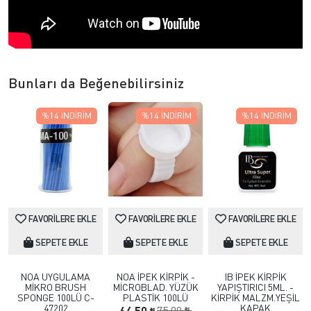
Bunları da Beğenebilirsiniz
%14
İNDIRIM
%14
İNDIRIM
%14
İNDIRIM
FAVORILERE EKLE
FAVORILERE EKLE
FAVORILERE EKLE
SEPETE EKLE
SEPETE EKLE
SEPETE EKLE
NOA UYGULAMA
NOA İPEK KİRPİK -
IB İPEK KİRPİK
MİKRO BRUSH
MİCROBLAD. YÜZÜK
YAPIŞTIRICI 5ML. -
SPONGE 100LÜ C-
PLASTİK 100LÜ
KİRPİK MALZM.YEŞİL
47202
KAPAK
75,00
64,50