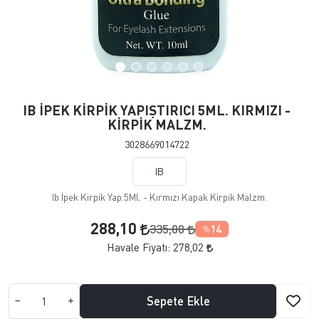
IB İPEK KİRPİK YAPIŞTIRICI 5ML. KIRMIZI -
KİRPİK MALZM.
3028669014722
IB
Ib İpek Kirpik Yap.5Ml. - Kırmızı Kapak Kirpik Malzm.
288,10
335,00
14
%
Havale Fiyatı:
278,02
Sepete Ekle