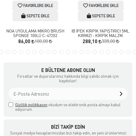
FAVORILERE EKLE
FAVORILERE EKLE
SEPETE EKLE
SEPETE EKLE
NOA UYGULAMA MİKRO BRUSH
IB İPEK KİRPİK YAPIŞTIRICI 5ML.
SPONGE 100LÜ C-47202
KIRMIZI - KİRPİK MALZM.
100,00
335,00
86,00
288,10
E BÜLTENE ABONE OLUN
Fırsatlar ve duyurularımız hakkında bilgi sahibi olmak için
kaydolun!
Gizlilik politikasını
okudum ve elektronik posta almayı kabul
ediyorum.
BIZI TAKIP EDIN
Sosyal medya hesaplarımızdan bizi takip edin, en yeni ürünlerimizi