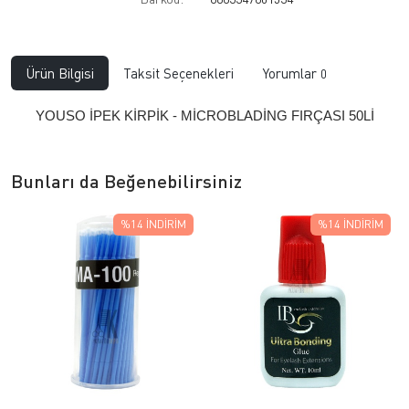
Ürün Bilgisi
Taksit Seçenekleri
Yorumlar
0
YOUSO İPEK KİRPİK - MİCROBLADİNG FIRÇASI 50Lİ
Bunları da Beğenebilirsiniz
%14
İNDIRIM
%14
İNDIRIM