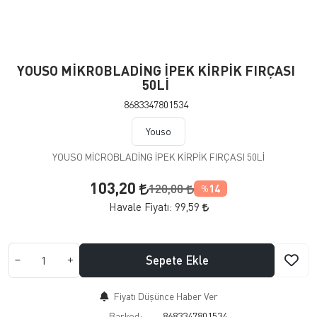
YOUSO MİKROBLADİNG İPEK KİRPİK FIRÇASI
50Lİ
8683347801534
Youso
YOUSO MİCROBLADİNG İPEK KİRPİK FIRÇASI 50Lİ
103,20
120,00
14
%
Havale Fiyatı:
99,59
Sepete Ekle
Fiyatı Düşünce Haber Ver
Barkod:
8683347801534