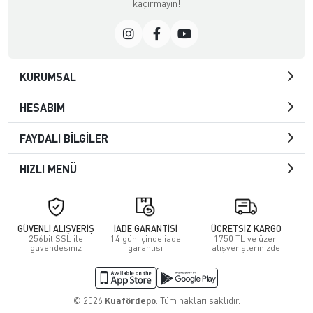
kaçırmayın!
KURUMSAL
HESABIM
FAYDALI BİLGİLER
HIZLI MENÜ
GÜVENLİ ALIŞVERİŞ
İADE GARANTİSİ
ÜCRETSİZ KARGO
256bit SSL ile
14 gün içinde iade
1750 TL ve üzeri
güvendesiniz
garantisi
alışverişlerinizde
© 2026
Kuafördepo
. Tüm hakları saklıdır.