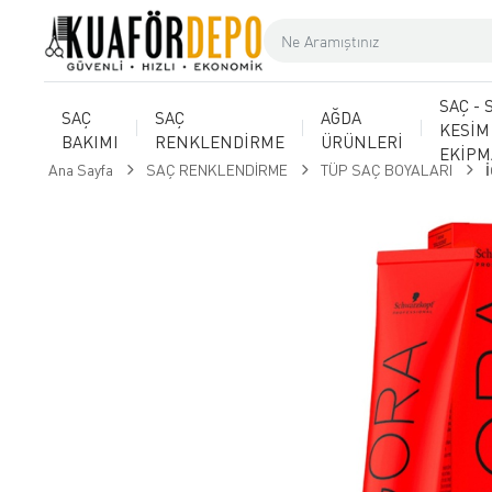
SAÇ - 
SAÇ
SAÇ
AĞDA
KESİM
BAKIMI
RENKLENDİRME
ÜRÜNLERİ
EKİP
Ana Sayfa
SAÇ RENKLENDİRME
TÜP SAÇ BOYALARI