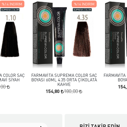
%14
İNDIRIM
%14
İNDIRIM
 EKLE
FAVORILERE EKLE
KLE
SEPETE EKLE
A COLOR SAÇ
FARMAVİTA SUPREMA COLOR SAÇ
FARMAVİTA
MAVİ SİYAH
BOYASI 60ML 4.35 ORTA ÇİKOLATA
BOY
KAHVE
154
,00
154,80
180,00
BIZI TAKIP EDIN