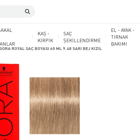
SAKAL
EL - AYAK -
KAŞ -
SAÇ
TIRNAK
KİRPİK
ŞEKİLLENDİRME
MANLAR
BAKIMI
İGORA ROYAL SAÇ BOYASI 60 ML 9.48 SARI BEJ KIZIL