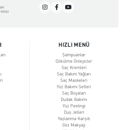
dan
rimizi
R
HIZLI MENÜ
arı
Şampuanlar
Dökülme Önleyicler
Saç Kremleri
ı
Saç Bakım Yağları
ri
Saç Maskeleri
Yüz Bakımı Setleri
Saç Boyaları
Dudak Bakımı
Yüz Peelingi
Duş Jelleri
Yaşlanma Karşıtı
Göz Makyajı