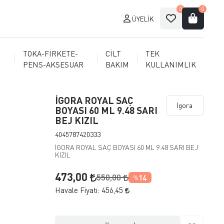
0
0
ÜYELIK
TOKA-FİRKETE-
CİLT
TEK
PENS-AKSESUAR
BAKIM
KULLANIMLIK
İGORA ROYAL SAÇ
İgora
BOYASI 60 ML 9.48 SARI
BEJ KIZIL
4045787420333
İGORA ROYAL SAÇ BOYASI 60 ML 9.48 SARI BEJ
KIZIL
473,00
550,00
14
%
Havale Fiyatı:
456,45