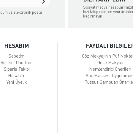
Sosyal medya hesaplarımız
bizi takip edin, en yeni ürünle
dum ve elektronik posta
kaçırmayın!
.
HESABIM
FAYDALI BİLGİLE
Sepetim
Göz Makyajının Püf Noktal
Şifremi Unuttum
Gece Makyajı
Sipariş Takibi
Nemlendirici Önerileri
Hesabım
Saç Maskesi Uygulamas
Yeni Üyelik
Tuzsuz Şampuan Önerile