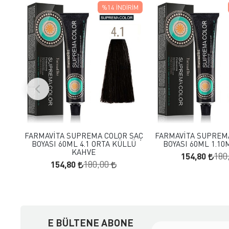
%14
İNDIRIM
FAVORILERE EKLE
FAVORILERE
SEPETE EKLE
SEPETE E
FARMAVİTA SUPREMA COLOR SAÇ
FARMAVİTA SUPREM
BOYASI 60ML 4.1 ORTA KÜLLÜ
BOYASI 60ML 1.10
KAHVE
154,80
180
154,80
180,00
E BÜLTENE ABONE