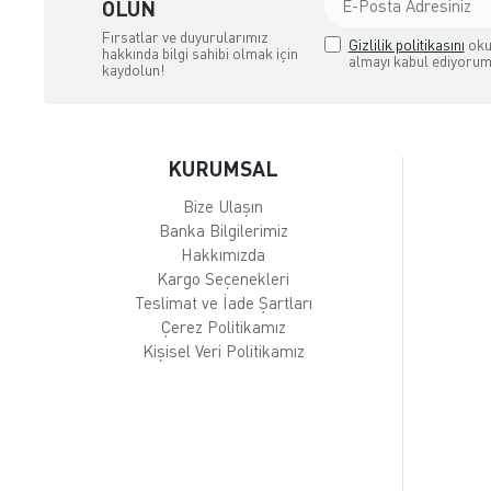
OLUN
Fırsatlar ve duyurularımız
Gizlilik politikasını
oku
hakkında bilgi sahibi olmak için
almayı kabul ediyorum
kaydolun!
KURUMSAL
Bize Ulaşın
Banka Bilgilerimiz
Hakkımızda
Kargo Seçenekleri
Teslimat ve İade Şartları
Çerez Politikamız
Kişisel Veri Politikamız