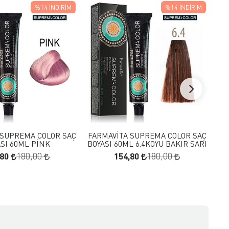
%14
İNDIRIM
%14
İNDIRIM
FAVORILERE EKLE
FAVORILERE EKLE
SEPETE EKLE
SEPETE EKLE
 SUPREMA COLOR SAÇ
FARMAVİTA SUPREMA COLOR SAÇ
FA
ASI 60ML PİNK
BOYASI 60ML 6.4KOYU BAKIR SARI
BO
,80
154,80
180,00
180,00