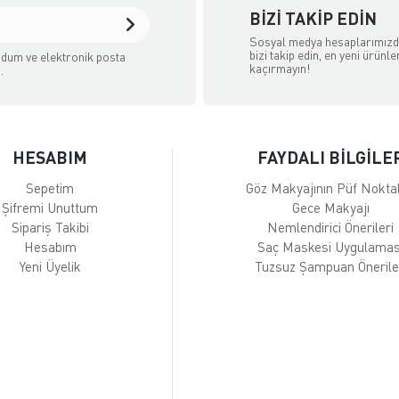
BIZI TAKIP EDIN
Sosyal medya hesaplarımız
bizi takip edin, en yeni ürünle
dum ve elektronik posta
kaçırmayın!
.
HESABIM
FAYDALI BİLGİLE
Sepetim
Göz Makyajının Püf Noktal
Şifremi Unuttum
Gece Makyajı
Sipariş Takibi
Nemlendirici Önerileri
Hesabım
Saç Maskesi Uygulamas
Yeni Üyelik
Tuzsuz Şampuan Önerile