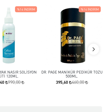
%14
İNDIRIM
%14
İNDIRIM
FAVORILERE EKLE
FAVORILERE EKLE
SEPETE EKLE
SEPETE EKLE
YAK NASIR SOLİSYON
DR. PAGE MANİKÜR PEDİKÜR TOZU
KU
İTİ 120ML.
500ML.
,40
395,60
990,00
460,00