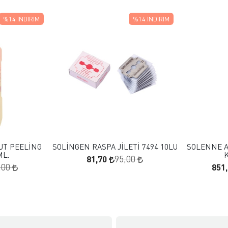
%14
İNDIRIM
%14
İNDIRIM
 EKLE
FAVORILERE EKLE
KLE
SEPETE EKLE
UT PEELİNG
SOLİNGEN RASPA JİLETİ 7494 10LU
SOLENNE A
ML.
K
81,70
95,00
851
,00