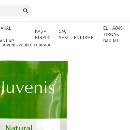
SAKAL
EL - AYAK -
KAŞ -
SAÇ
TIRNAK
KİRPİK
ŞEKİLLENDİRME
MANLAR
BAKIMI
JUVENİS PEDİKÜR ÇORABI