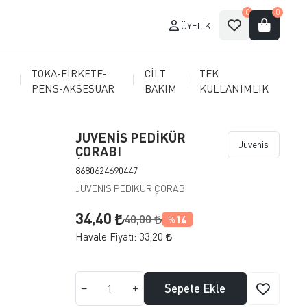
0
0
ÜYELIK
TOKA-FİRKETE-
CİLT
TEK
PENS-AKSESUAR
BAKIM
KULLANIMLIK
JUVENİS PEDİKÜR
Juvenis
ÇORABI
8680624690447
JUVENİS PEDİKÜR ÇORABI
34,40
40,00
14
%
Havale Fiyatı:
33,20
Sepete Ekle