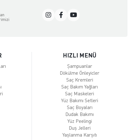
dan
rimizi
R
HIZLI MENÜ
arı
Şampuanlar
Dökülme Önleyicler
Saç Kremleri
ı
Saç Bakım Yağları
ri
Saç Maskeleri
Yüz Bakımı Setleri
Saç Boyaları
Dudak Bakımı
Yüz Peelingi
Duş Jelleri
Yaşlanma Karşıtı