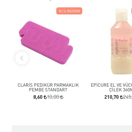
%14
İNDIRIM
FAVORILERE EKLE
FAVORILERE
SEPETE EKLE
SEPETE E
CLARİS PEDİKÜR PARMAKLIK
EPİCURE EL VE VÜC
PEMBE STANDART
ÇİLEK 360
8,60
210,70
10,00
245