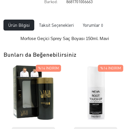
Barkod:
8681701006663
Ürün Bilgisi
Taksit Seçenekleri
Yorumlar
0
Morfose Geçici Sprey Saç Boyası 150ml. Mavi
Bunları da Beğenebilirsiniz
%14
İNDIRIM
%14
İNDIRIM