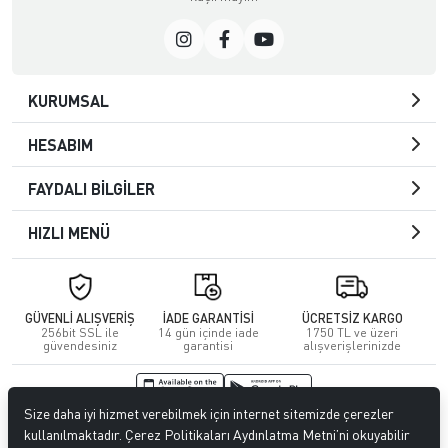
KURUMSAL
HESABIM
FAYDALI BİLGİLER
HIZLI MENÜ
GÜVENLİ ALIŞVERİŞ
İADE GARANTİSİ
ÜCRETSİZ KARGO
256bit SSL ile
14 gün içinde iade
1750 TL ve üzeri
güvendesiniz
garantisi
alışverişlerinizde
Size daha iyi hizmet verebilmek için internet sitemizde çerezler
© 2026
Kuafördepo
. Tüm hakları saklıdır.
kullanılmaktadır. Çerez Politikaları Aydınlatma Metni’ni okuyabilir