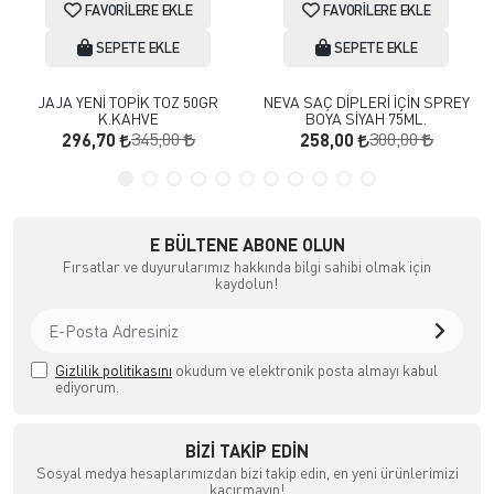
FAVORILERE EKLE
FAVORILERE EKLE
SEPETE EKLE
SEPETE EKLE
JAJA YENİ TOPİK TOZ 50GR
NEVA SAÇ DİPLERİ İÇİN SPREY
K.KAHVE
BOYA SİYAH 75ML.
345,00
300,00
296,70
258,00
E BÜLTENE ABONE OLUN
Fırsatlar ve duyurularımız hakkında bilgi sahibi olmak için
kaydolun!
Gizlilik politikasını
okudum ve elektronik posta almayı kabul
ediyorum.
BIZI TAKIP EDIN
Sosyal medya hesaplarımızdan bizi takip edin, en yeni ürünlerimizi
kaçırmayın!