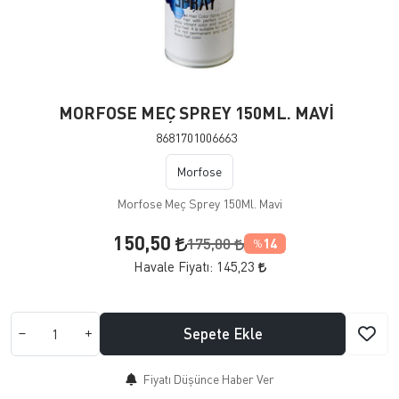
MORFOSE MEÇ SPREY 150ML. MAVİ
8681701006663
Morfose
Morfose Meç Sprey 150Ml. Mavi
150,50
175,00
14
%
Havale Fiyatı:
145,23
Sepete Ekle
Fiyatı Düşünce Haber Ver