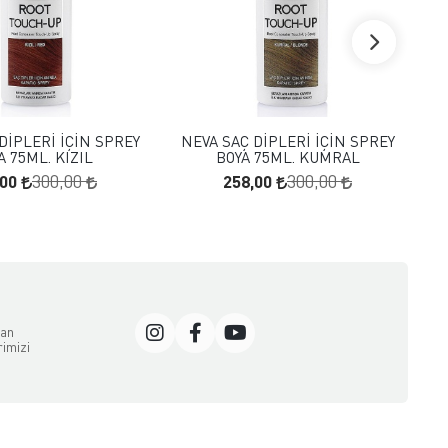
FAVORILERE EKLE
FAVORILERE EKLE
SEPETE EKLE
SEPETE EKLE
DİPLERİ İÇİN SPREY
NEVA SAÇ DİPLERİ İÇİN SPREY
N
A 75ML. KIZIL
BOYA 75ML. KUMRAL
,00
258,00
300,00
300,00
dan
rimizi