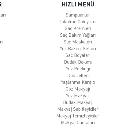
R
HIZLI MENÜ
arı
Şampuanlar
Dökülme Önleyicler
Saç Kremleri
ı
Saç Bakım Yağları
ri
Saç Maskeleri
Yüz Bakımı Setleri
Saç Boyaları
Dudak Bakımı
Yüz Peelingi
Duş Jelleri
Yaşlanma Karşıtı
Göz Makyajı
Yüz Makyajı
Dudak Makyajı
Makyaj Sabitleyiciler
Makyaj Temizleyiciler
Makyaj Çantaları