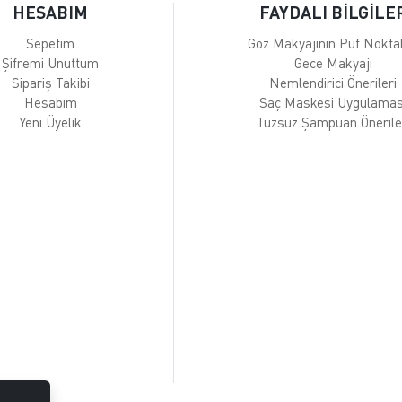
HESABIM
FAYDALI BİLGİLE
Sepetim
Göz Makyajının Püf Noktal
Şifremi Unuttum
Gece Makyajı
Sipariş Takibi
Nemlendirici Önerileri
Hesabım
Saç Maskesi Uygulamas
Yeni Üyelik
Tuzsuz Şampuan Önerile