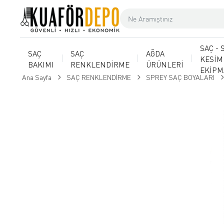
SAÇ - 
SAÇ
SAÇ
AĞDA
KESİM
BAKIMI
RENKLENDİRME
ÜRÜNLERİ
EKİP
Ana Sayfa
SAÇ RENKLENDİRME
SPREY SAÇ BOYALARI