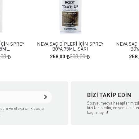
 EKLE
FAVORILERE EKLE
KLE
SEPETE EKLE
İÇİN SPREY
NEVA SAÇ DİPLERİ İÇİN SPREY
NEVA SAÇ 
75ML.
BOYA 75ML. SARI
BOY
258,00
258
,00
300,00
BIZI TAKIP EDIN
Sosyal medya hesaplarımız
bizi takip edin, en yeni ürünle
dum ve elektronik posta
kaçırmayın!
.