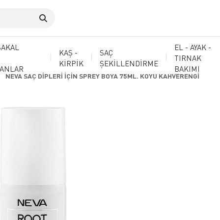
SAKAL
EL - AYAK -
KAŞ -
SAÇ
TIRNAK
KİRPİK
ŞEKİLLENDİRME
MANLAR
BAKIMI
NEVA SAÇ DİPLERİ İÇİN SPREY BOYA 75ML. KOYU KAHVERENGİ