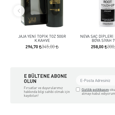
FAVORILERE EKLE
FAVORILERE
SEPETE EKLE
SEPETE E
JAJA YENİ TOPİK TOZ 50GR
NEVA SAÇ DİPLERİ 
K.KAHVE
BOYA SİYAH 
296,70
258,00
345,00
300
E BÜLTENE ABONE
OLUN
Fırsatlar ve duyurularımız
Gizlilik politikasını
oku
hakkında bilgi sahibi olmak için
almayı kabul ediyorum
kaydolun!