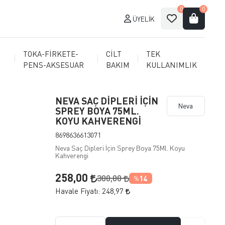
0
0
ÜYELIK
TOKA-FİRKETE-
CİLT
TEK
PENS-AKSESUAR
BAKIM
KULLANIMLIK
NEVA SAÇ DİPLERİ İÇİN
Neva
SPREY BOYA 75ML.
KOYU KAHVERENGİ
8698636613071
Neva Saç Dipleri İçin Sprey Boya 75Ml. Koyu
Kahverengi
258,00
300,00
14
%
Havale Fiyatı:
248,97