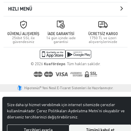
HIZLI MENÜ
GÜVENLİ ALIŞVERİŞ
İADE GARANTİSİ
ÜCRETSİZ KARGO
256bit SSL ile
14 gün içinde iade
1750 TL ve üzeri
güvendesiniz
garantisi
alışverişlerinizde
© 2026
Kuafördepo
. Tüm hakları saklıdır.
®
Hipotenüs
Yeni Nesil E-Ticaret Sistemleri ile Hazırlanmıştır.
Size daha iyi hizmet verebilmek için internet sitemizde çerezler
kullanılmaktadır. Çerez Politikaları Aydınlatma Metni’ni okuyabilir ve
dilerseniz tercihlerinizi değiştirebilirsiniz.
Tercihleri ayarla
Tümünü kabul et