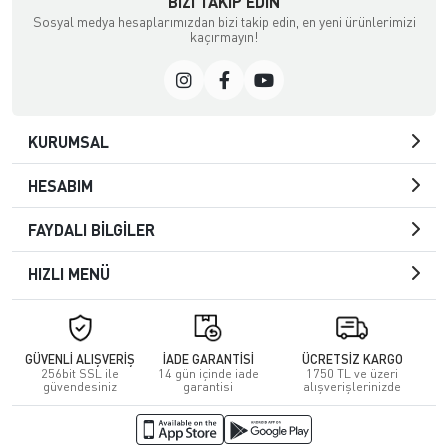
BIZI TAKIP EDIN
Sosyal medya hesaplarımızdan bizi takip edin, en yeni ürünlerimizi
kaçırmayın!
KURUMSAL
HESABIM
FAYDALI BİLGİLER
HIZLI MENÜ
GÜVENLİ ALIŞVERİŞ
İADE GARANTİSİ
ÜCRETSİZ KARGO
256bit SSL ile
14 gün içinde iade
1750 TL ve üzeri
güvendesiniz
garantisi
alışverişlerinizde