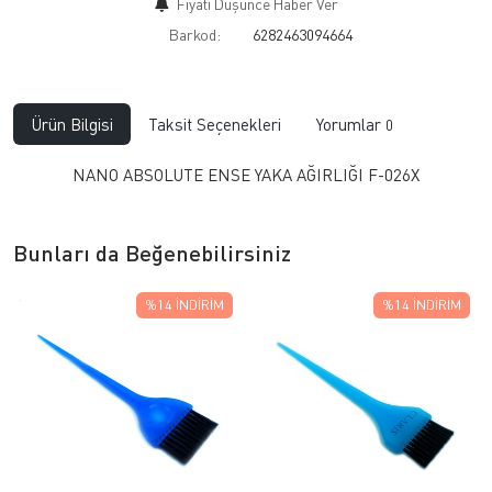
Fiyatı Düşünce Haber Ver
Barkod:
6282463094664
Ürün Bilgisi
Taksit Seçenekleri
Yorumlar
0
NANO ABSOLUTE ENSE YAKA AĞIRLIĞI F-026X
Bunları da Beğenebilirsiniz
%14
İNDIRIM
%14
İNDIRIM