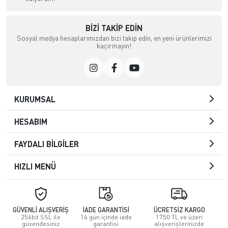
BIZI TAKIP EDIN
Sosyal medya hesaplarımızdan bizi takip edin, en yeni ürünlerimizi
kaçırmayın!
KURUMSAL
HESABIM
FAYDALI BİLGİLER
HIZLI MENÜ
GÜVENLİ ALIŞVERİŞ
İADE GARANTİSİ
ÜCRETSİZ KARGO
256bit SSL ile
14 gün içinde iade
1750 TL ve üzeri
güvendesiniz
garantisi
alışverişlerinizde