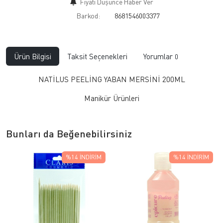
Fiyatı Düşünce Haber Ver
Barkod:
8681546003377
Ürün Bilgisi
Taksit Seçenekleri
Yorumlar
0
NATİLUS PEELİNG YABAN MERSİNİ 200ML
Manikür Ürünleri
Bunları da Beğenebilirsiniz
%14
İNDIRIM
%14
İNDIRIM