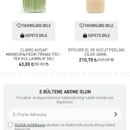
FAVORILERE EKLE
FAVORILERE EKLE
SEPETE EKLE
SEPETE EKLE
CLARİS AHŞAP
EPİCURE EL VE VÜCUT PEELİNG
MANİKÜR&PEDİK.TIRNAK İTİCİ -
ÇİLEK 360ML.
TEK KULLANIMLIK 50Lİ
245,00
210,70
50,00
43,00
E BÜLTENE ABONE OLUN
Fırsatlar ve duyurularımız hakkında bilgi sahibi olmak için
kaydolun!
Gizlilik politikasını
okudum ve elektronik posta almayı kabul
ediyorum.