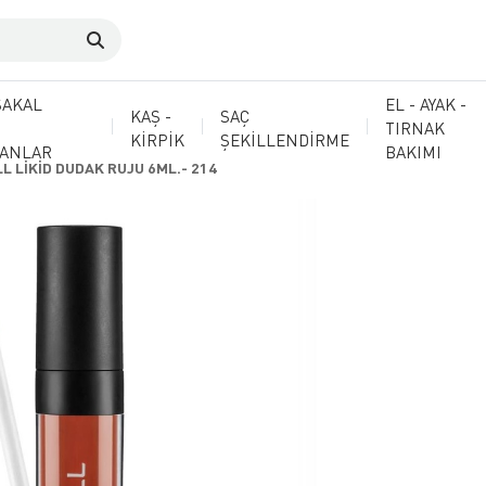
SAKAL
EL - AYAK -
KAŞ -
SAÇ
TIRNAK
KİRPİK
ŞEKİLLENDİRME
MANLAR
BAKIMI
 LİKİD DUDAK RUJU 6ML.- 214