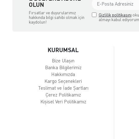
OLUN
Fırsatlar ve duyurularımız
Gizlilik politikasını
oku
hakkında bilgi sahibi olmak için
almayı kabul ediyorum
kaydolun!
KURUMSAL
Bize Ulaşın
Banka Bilgilerimiz
Hakkımızda
Kargo Seçenekleri
Teslimat ve İade Şartları
Çerez Politikamız
Kişisel Veri Politikamız