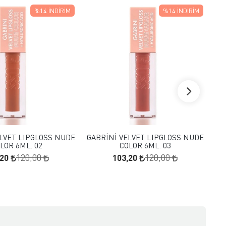
%14
İNDIRIM
%14
İNDIRIM
FAVORILERE EKLE
FAVORILERE EKLE
SEPETE EKLE
SEPETE EKLE
LVET LIPGLOSS NUDE
GABRİNİ VELVET LIPGLOSS NUDE
GA
LOR 6ML. 02
COLOR 6ML. 03
,20
103,20
120,00
120,00