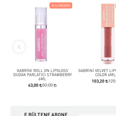
%14
İNDIRIM
FAVORILERE EKLE
FAVORILERE
SEPETE EKLE
SEPETE E
GABRİNİ ROLL ON LİPGLOSS
GABRİNİ VELVET LI
DUDAK PARLATICI STRAWBERRY
COLOR 6ML.
6ML
103,20
120
43,00
50,00
E BÜLTENE ABONE