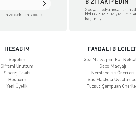
BIZI TAKIP EDIN
Sosyal medya hesaplarımız
bizi takip edin, en yeni ürünle
dum ve elektronik posta
kaçırmayın!
.
HESABIM
FAYDALI BİLGİLE
Sepetim
Göz Makyajının Püf Noktal
Şifremi Unuttum
Gece Makyajı
Sipariş Takibi
Nemlendirici Önerileri
Hesabım
Saç Maskesi Uygulamas
Yeni Üyelik
Tuzsuz Şampuan Önerile