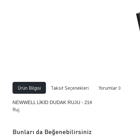
Ürün Bilgisi
Taksit Seçenekleri
Yorumlar
0
NEWWELL LİKİD DUDAK RUJU - 214
Ruj
Bunları da Beğenebilirsiniz