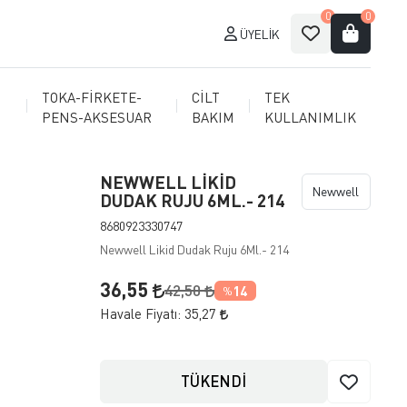
0
0
ÜYELIK
TOKA-FİRKETE-
CİLT
TEK
PENS-AKSESUAR
BAKIM
KULLANIMLIK
NEWWELL LİKİD
Newwell
DUDAK RUJU 6ML.- 214
8680923330747
Newwell Likid Dudak Ruju 6Ml.- 214
36,55
42,50
14
%
Havale Fiyatı:
35,27
TÜKENDİ