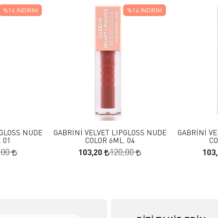
%14
İNDIRIM
%14
İNDIRIM
 EKLE
FAVORILERE EKLE
KLE
SEPETE EKLE
PGLOSS NUDE
GABRİNİ VELVET LIPGLOSS NUDE
GABRİNİ VE
 01
COLOR 6ML. 04
CO
103,20
103
,00
120,00