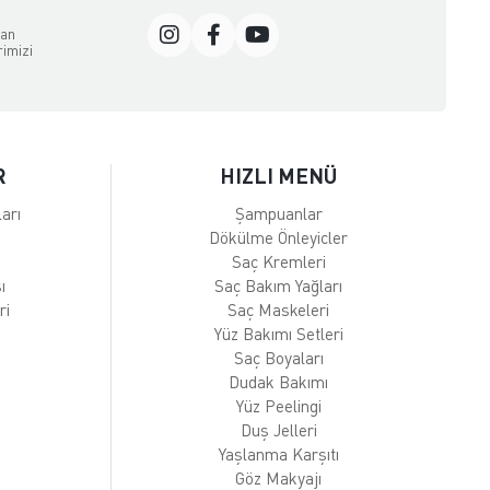
dan
rimizi
R
HIZLI MENÜ
arı
Şampuanlar
Dökülme Önleyicler
Saç Kremleri
ı
Saç Bakım Yağları
ri
Saç Maskeleri
Yüz Bakımı Setleri
Saç Boyaları
Dudak Bakımı
Yüz Peelingi
Duş Jelleri
Yaşlanma Karşıtı
Göz Makyajı