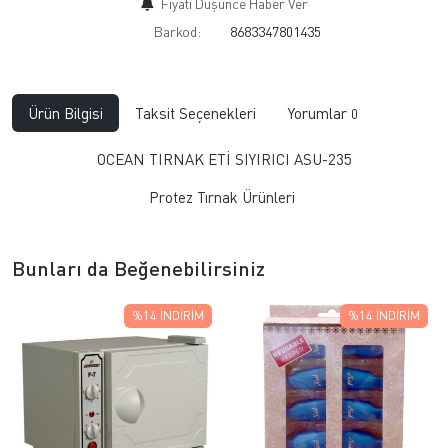
Fiyatı Düşünce Haber Ver
Barkod:
8683347801435
Ürün Bilgisi
Taksit Seçenekleri
Yorumlar
0
OCEAN TIRNAK ETİ SIYIRICI ASU-235
Protez Tırnak Ürünleri
Bunları da Beğenebilirsiniz
%14
İNDIRIM
%14
İNDIRIM