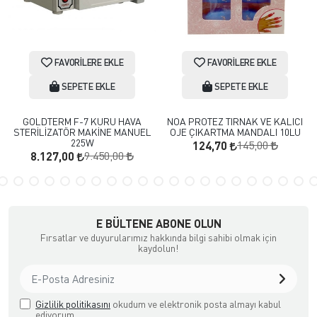
FAVORILERE EKLE
FAVORILERE EKLE
SEPETE EKLE
SEPETE EKLE
GOLDTERM F-7 KURU HAVA
NOA PROTEZ TIRNAK VE KALICI
STERİLİZATÖR MAKİNE MANUEL
OJE ÇIKARTMA MANDALI 10LU
225W
145,00
124,70
9.450,00
8.127,00
E BÜLTENE ABONE OLUN
Fırsatlar ve duyurularımız hakkında bilgi sahibi olmak için
kaydolun!
Gizlilik politikasını
okudum ve elektronik posta almayı kabul
ediyorum.