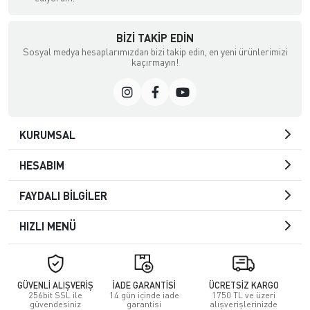
BIZI TAKIP EDIN
Sosyal medya hesaplarımızdan bizi takip edin, en yeni ürünlerimizi
kaçırmayın!
KURUMSAL
HESABIM
FAYDALI BİLGİLER
HIZLI MENÜ
GÜVENLİ ALIŞVERİŞ
İADE GARANTİSİ
ÜCRETSİZ KARGO
256bit SSL ile
14 gün içinde iade
1750 TL ve üzeri
güvendesiniz
garantisi
alışverişlerinizde