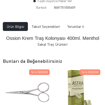
Fiyatı Düşünce Haber Ver
Barkod:
8681701000609
Ürün Bilgisi
Taksit Seçenekleri
Yorumlar
0
Ossion Krem Traş Kolonyası 400ml. Menthol
Sakal Traş Ürünleri
Bunları da Beğenebilirsiniz
%14
İNDIRIM
%14
İNDIRIM