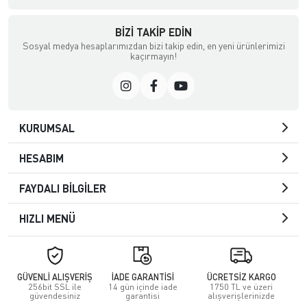
BIZI TAKIP EDIN
Sosyal medya hesaplarımızdan bizi takip edin, en yeni ürünlerimizi
kaçırmayın!
KURUMSAL
HESABIM
FAYDALI BİLGİLER
HIZLI MENÜ
GÜVENLİ ALIŞVERİŞ
İADE GARANTİSİ
ÜCRETSİZ KARGO
256bit SSL ile
14 gün içinde iade
1750 TL ve üzeri
güvendesiniz
garantisi
alışverişlerinizde