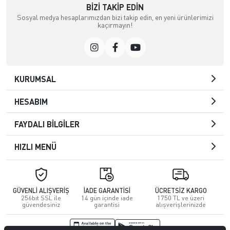
BIZI TAKIP EDIN
Sosyal medya hesaplarımızdan bizi takip edin, en yeni ürünlerimizi
kaçırmayın!
KURUMSAL
HESABIM
FAYDALI BİLGİLER
HIZLI MENÜ
GÜVENLİ ALIŞVERİŞ
İADE GARANTİSİ
ÜCRETSİZ KARGO
256bit SSL ile
14 gün içinde iade
1750 TL ve üzeri
güvendesiniz
garantisi
alışverişlerinizde