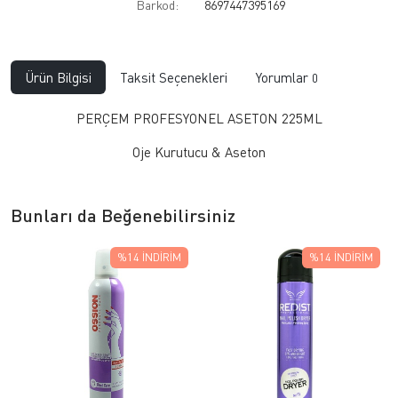
Barkod:
8697447395169
Ürün Bilgisi
Taksit Seçenekleri
Yorumlar
0
PERÇEM PROFESYONEL ASETON 225ML
Oje Kurutucu & Aseton
Bunları da Beğenebilirsiniz
%14
İNDIRIM
%14
İNDIRIM