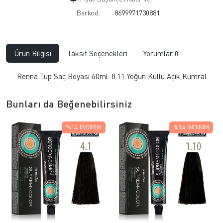
Barkod:
8699971730881
Ürün Bilgisi
Taksit Seçenekleri
Yorumlar
0
Renna Tüp Saç Boyası 60ml. 8.11 Yoğun Küllü Açık Kumral
Bunları da Beğenebilirsiniz
%14
İNDIRIM
%14
İNDIRIM