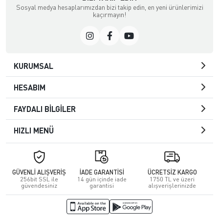
Sosyal medya hesaplarımızdan bizi takip edin, en yeni ürünlerimizi
kaçırmayın!
KURUMSAL
HESABIM
FAYDALI BİLGİLER
HIZLI MENÜ
GÜVENLİ ALIŞVERİŞ
İADE GARANTİSİ
ÜCRETSİZ KARGO
256bit SSL ile
14 gün içinde iade
1750 TL ve üzeri
güvendesiniz
garantisi
alışverişlerinizde