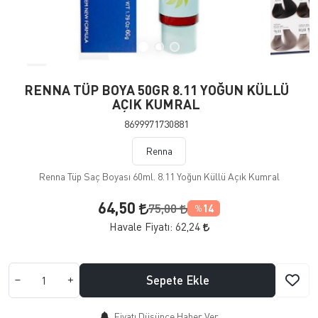
RENNA TÜP BOYA 50GR 8.11 YOĞUN KÜLLÜ
AÇIK KUMRAL
8699971730881
Renna
Renna Tüp Saç Boyası 60ml. 8.11 Yoğun Küllü Açık Kumral
64,50
75,00
14
%
Havale Fiyatı:
62,24
Sepete Ekle
Fiyatı Düşünce Haber Ver